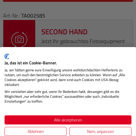
Art-Nr.:
TA002585
SECOND HAND
Jetzt Ihr gebrauchtes Fotoequipment
eintauschen!
Ja, das ist ein Cookie-Banner.
Ja, wir hätten gerne eure Einwilligung unsere wohldurchdachten Helferleins zu
nutzen, um euch den bestmöglichen Service anbieten zu können. Wenn auf „Alle
Cookies akzeptieren“ geklickt wird, dann sind auch Cookies mit USA-Bezug
Beschreibung
inkludiert.
Wir verstehen aber sehr gut, wenn ihr Bedenken habt, deswegen gibt es die
Möglichkeit „nur erforderliche Cookies“ auszuwählen oder auch „Individuelle
Die Advanced Holster S III ist eine praktische Holstertasche,
Einstellungen“ zu treffen.
die speziell für eine Vollformat-Spiegelreflexkamera mit
einem…
Mehr
Alle akzeptieren
Herstellerinformationen
Ablehnen
Nein, anpassen