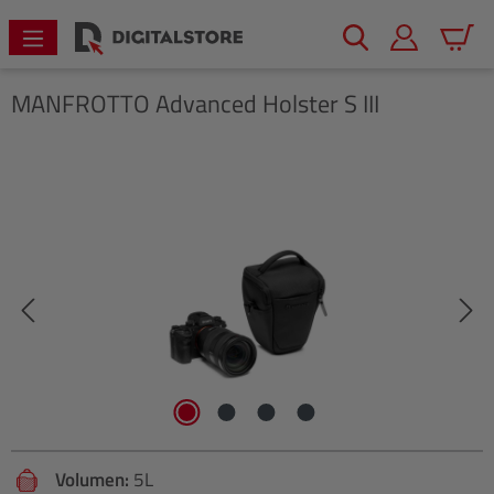
alt springen
Warenk
MANFROTTO
Advanced Holster S III
Bildergalerie überspringen
Volumen:
5L