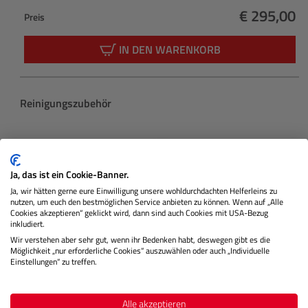
€ 295,00
Preis
Regulärer 
IN DEN WARENKORB
Produktgalerie überspringen
Reinigungszubehör
Ja, das ist ein Cookie-Banner.
Ja, wir hätten gerne eure Einwilligung unsere wohldurchdachten Helferleins zu
nutzen, um euch den bestmöglichen Service anbieten zu können. Wenn auf „Alle
Cookies akzeptieren“ geklickt wird, dann sind auch Cookies mit USA-Bezug
inkludiert.
Wir verstehen aber sehr gut, wenn ihr Bedenken habt, deswegen gibt es die
Möglichkeit „nur erforderliche Cookies“ auszuwählen oder auch „Individuelle
Einstellungen“ zu treffen.
Cleaning Kit (Lens Pen + Power Blower)
Alle akzeptieren