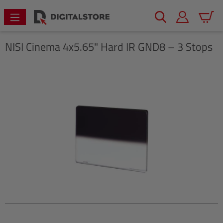
alt springen
Warenk
NISI
Cinema 4x5.65" Hard IR GND8 – 3 Stops
Bildergalerie überspringen