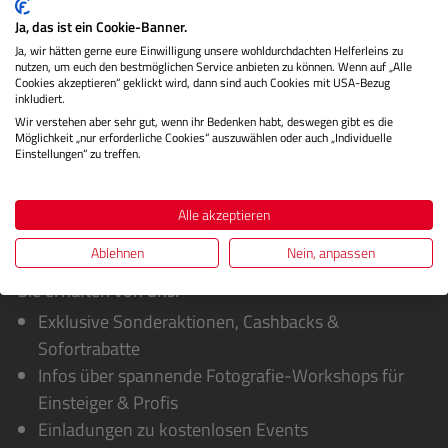
Kamerakopf suchen, der per…
Mehr
Ja, das ist ein Cookie-Banner.
Herstellerinformationen
Ja, wir hätten gerne eure Einwilligung unsere wohldurchdachten Helferleins zu
nutzen, um euch den bestmöglichen Service anbieten zu können. Wenn auf „Alle
Cookies akzeptieren“ geklickt wird, dann sind auch Cookies mit USA-Bezug
Bewertungen
inkludiert.
Wir verstehen aber sehr gut, wenn ihr Bedenken habt, deswegen gibt es die
Möglichkeit „nur erforderliche Cookies“ auszuwählen oder auch „Individuelle
Einstellungen“ zu treffen.
Alle akzeptieren
Ablehnen
Nein, anpassen
Sie erhalten von uns:
Exklusive Sonderaktionen, Cashbacks &
Sofortrabatte
Infos über spannende Fotografie-Workshops für
Einsteiger & Profis
Einladungen zu kostenlosen Events