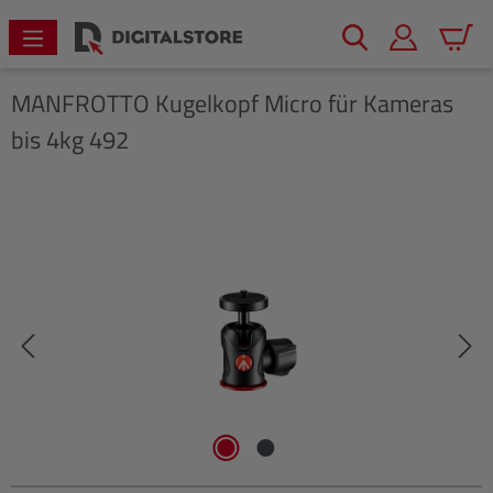
alt springen
Warenk
MANFROTTO
Kugelkopf Micro für Kameras
bis 4kg 492
Bildergalerie überspringen