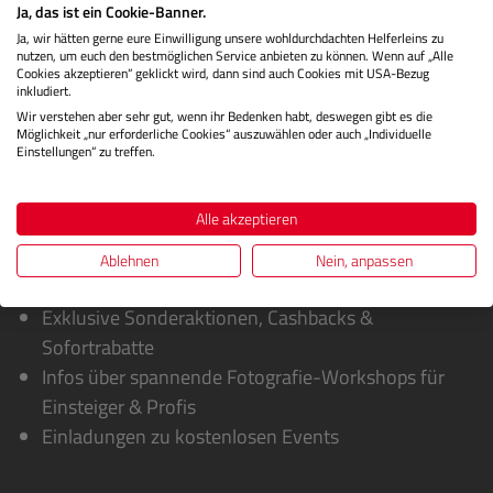
Ja, das ist ein Cookie-Banner.
Herstellerinformationen
Ja, wir hätten gerne eure Einwilligung unsere wohldurchdachten Helferleins zu
nutzen, um euch den bestmöglichen Service anbieten zu können. Wenn auf „Alle
Bewertungen
Cookies akzeptieren“ geklickt wird, dann sind auch Cookies mit USA-Bezug
inkludiert.
Wir verstehen aber sehr gut, wenn ihr Bedenken habt, deswegen gibt es die
Möglichkeit „nur erforderliche Cookies“ auszuwählen oder auch „Individuelle
Einstellungen“ zu treffen.
Alle akzeptieren
Ablehnen
Nein, anpassen
Sie erhalten von uns:
Exklusive Sonderaktionen, Cashbacks &
Sofortrabatte
Infos über spannende Fotografie-Workshops für
Einsteiger & Profis
Einladungen zu kostenlosen Events