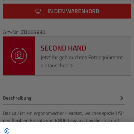
IN DEN WARENKORB
Art-Nr.:
ZD005830
SECOND HAND
Jetzt Ihr gebrauchtes Fotoequipment
eintauschen!
Beschreibung
Das Lav ist ein ergonomischer Headset, welches speziell für
den flexiblen Einsatz von RØDE Lavalier, Lavalier GO und
smartLa…
Mehr