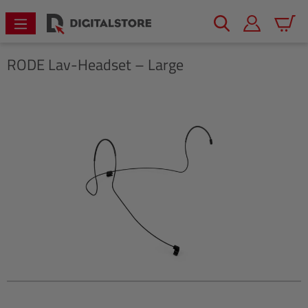
alt springen
Warenk
RODE
Lav-Headset – Large
Bildergalerie überspringen