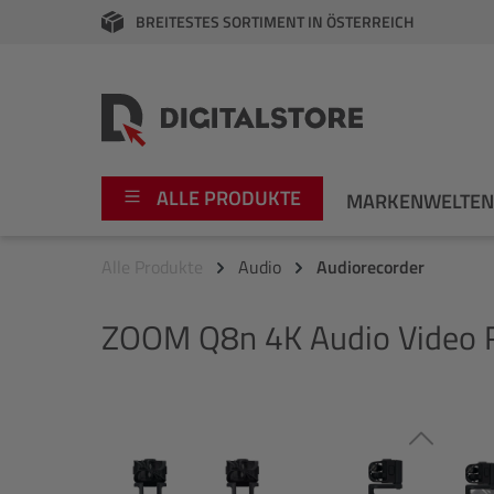
BREITESTES SORTIMENT IN ÖSTERREICH
springen
Zur Hauptnavigation springen
ALLE PRODUKTE
MARKENWELTE
Alle Produkte
Audio
Audiorecorder
Foto
Canon
ZOOM
Q8n 4K Audio Video 
Video
Fujifilm
Audio
Leica Boutique
Bildergalerie überspringen
Apple
Nikon