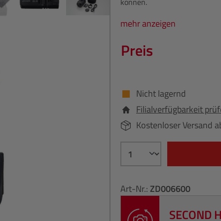
können.
mehr anzeigen
Preis
Nicht lagernd
Filialverfügbarkeit prü
Kostenloser Versand a
Art-Nr.:
ZD006600
SECOND 