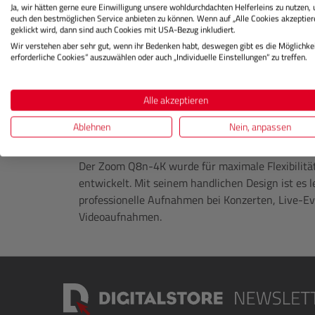
Eingängen und der Möglichkeit, bis zu vier Spure
Ja, wir hätten gerne eure Einwilligung unsere wohldurchdachten Helferleins zu nutzen,
euch den bestmöglichen Service anbieten zu können. Wenn auf „Alle Cookies akzeptier
Videos mit beeindruckender Klangqualität von bis
geklickt wird, dann sind auch Cookies mit USA-Bezug inkludiert.
Wir verstehen aber sehr gut, wenn ihr Bedenken habt, deswegen gibt es die Möglichkei
Dank High Dynamic Range (HDR) minimiert der Q
erforderliche Cookies“ auszuwählen oder auch „Individuelle Einstellungen“ zu treffen.
bei Konzerten oder Veranstaltungen mit intensiven
hochauflösende Live-Videos mit beeindruckender 
Alle akzeptieren
der Q8n-4K die neue Mikrofonkapsel-Generation V
Damit stehen insgesamt 9 verschiedene Mikrofon
Ablehnen
Nein, anpassen
XY/AB- und VR-Mikrofone.
Der Zoom Q8n-4K wurde für maximale Flexibilitä
entwickelt. Mit seinem handlichen Design ist es l
professionelle Aufnahmen bei Konzerten, Live-Ev
Videoaufnahmen.