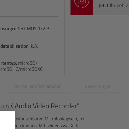
Jetzt Ihr geb
ensorgröße:
CMOS 1/2.3"
ldstabilisation:
k.A.
rtentyp:
microSD/​
croSDHC/​microSDXC
Herstellerinformationen
Bewertungen
n 4K Audio Video Recorder"
der mit austauschbaren Mikrofonkapseln, mit
t aufnehmen können. Mit seinen zwei XLR-