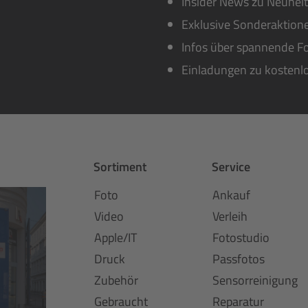
Insider News zu Neuhei
Exklusive Sonderaktione
Infos über spannende Fo
Einladungen zu kostenl
Sortiment
Service
Foto
Ankauf
Video
Verleih
Apple/IT
Fotostudio
Druck
Passfotos
Zubehör
Sensorreinigung
Gebraucht
Reparatur