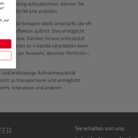
n gleichzeitig aufzuzeichnen, können Sie
 um
en“
 zu 24 Bit/96 kHz erstellen.
t „nur
8n-4K die Schwarz-Weiß-Unschärfe, die oft
 Lichteffekten auftritt. Dies ermöglicht
Detailtreue. Darüber hinaus unterstützt
2.0, die bis zu 4 Kanäle verarbeiten kann.
kapseln zur Auswahl, darunter Richtrohr-,
t und erstklassige Aufnahmequalität
eicht zu transportieren und ermöglicht
ents, Interviews und anderen
Sie erhalten von uns: