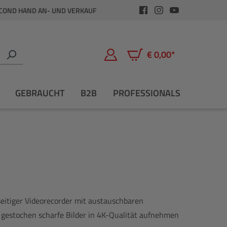
COND HAND AN- UND VERKAUF
€ 0,00*
Warenkorb enthält 0 Positio
GEBRAUCHT
B2B
PROFESSIONALS
seitiger Videorecorder mit austauschbaren
 gestochen scharfe Bilder in 4K-Qualität aufnehmen