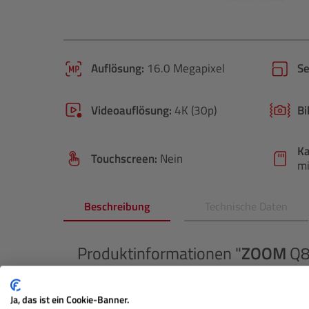
Auflösung:
16.0 Megapixel
S
Videoauflösung:
4K (30p)
Bi
Ka
Touchscreen:
Nein
mi
Beschreibung
Technische Daten
Produktinformationen "
ZOOM
Q8
Der Zoom Q8n-4K ist ein vielseitiger Videorecor
Ja, das ist ein Cookie-Banner.
dem Sie gestochen scharfe Bilder in 4K-Qualitä