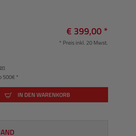
€ 399,00 *
* Preis inkl. 20 Mwst.
fen
b 500€ *
IN DEN WARENKORB
HAND