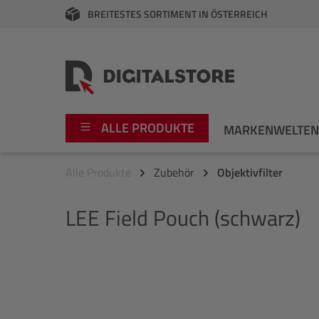
BREITESTES SORTIMENT IN ÖSTERREICH
springen
Zur Hauptnavigation springen
ALLE PRODUKTE
MARKENWELTE
Alle Produkte
Zubehör
Objektivfilter
Foto
Canon
LEE
Field Pouch (schwarz)
Video
Fujifilm
Audio
Leica Boutique
Bildergalerie überspringen
Apple
Nikon