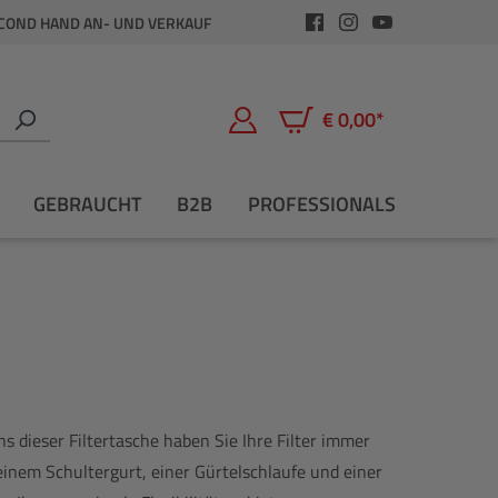
COND HAND AN- UND VERKAUF
€ 0,00*
Warenkorb enthält 0 Positio
GEBRAUCHT
B2B
PROFESSIONALS
 dieser Filtertasche haben Sie Ihre Filter immer
t einem Schultergurt, einer Gürtelschlaufe und einer