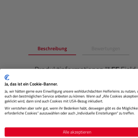
Beschreibung
Bewertungen
Produktinformationen "
LEE
Field
Dank des durchdachten Designs dieser Filtertasche
Ja, das ist ein Cookie-Banner.
Die Tasche ist mit einem Schultergurt, einer Gür
Ja, wir hätten gerne eure Einwilligung unsere wohldurchdachten Helferleins zu nutzen,
euch den bestmöglichen Service anbieten zu können. Wenn auf „Alle Cookies akzeptier
ausgestattet, um Ihnen maximale Flexibilität zu 
geklickt wird, dann sind auch Cookies mit USA-Bezug inkludiert.
Wir verstehen aber sehr gut, wenn ihr Bedenken habt, deswegen gibt es die Möglichkei
Hergestellt aus robustem und strapazierfähigem
erforderliche Cookies“ auszuwählen oder auch „Individuelle Einstellungen“ zu treffen.
die Tasche nicht nur Schutz, sondern auch Platz f
unterwegs oder beim Fotografieren vor Ort, mit d
Alle akzeptieren
Ausrüstung bequem transportieren und haben schne