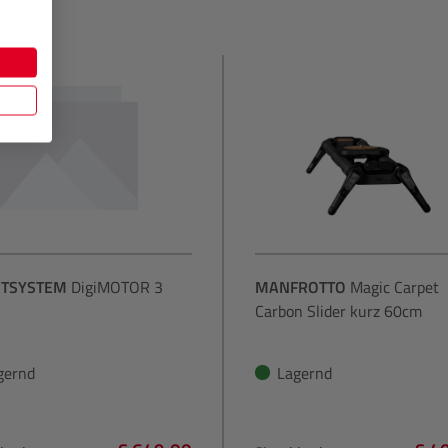
TSYSTEM
DigiMOTOR 3
MANFROTTO
Magic Carpet
Carbon Slider kurz 60cm
gernd
Lagernd