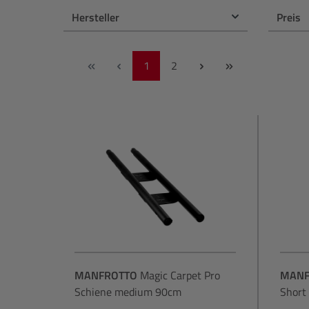
PC & Bildbearbeitung
NiSi
Hersteller
Preis
Druck
OM System
Seite
Seite
1
2
Zubehör
Panasonic
Gutschein
Polaroid
Profoto
Sigma
Sony
Tamron
MANFROTTO
Magic Carpet Pro
MANF
Schiene medium 90cm
Short 