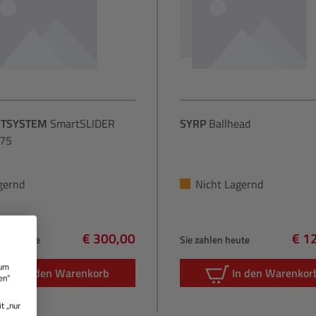
TSYSTEM
SmartSLIDER
SYRP
Ballhead
75
gernd
Nicht Lagernd
€ 300,00
€ 1
hlen heute
Sie zahlen heute
Regulärer Preis:
Regu
 um
In den Warenkorb
In den Warenkor
en“
t „nur