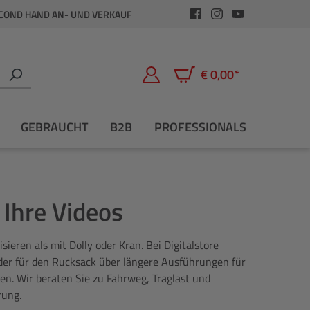
COND HAND AN- UND VERKAUF
€ 0,00*
Warenkorb enthält 0 Positio
GEBRAUCHT
B2B
PROFESSIONALS
 Ihre Videos
ieren als mit Dolly oder Kran. Bei Digitalstore
er für den Rucksack über längere Ausführungen für
n. Wir beraten Sie zu Fahrweg, Traglast und
rung.