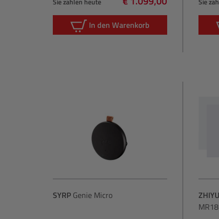
€ 1.099,00
Sie zahlen heute
Sie za
Regulärer Preis:
In den Warenkorb
SYRP
Genie Micro
ZHIY
MR18