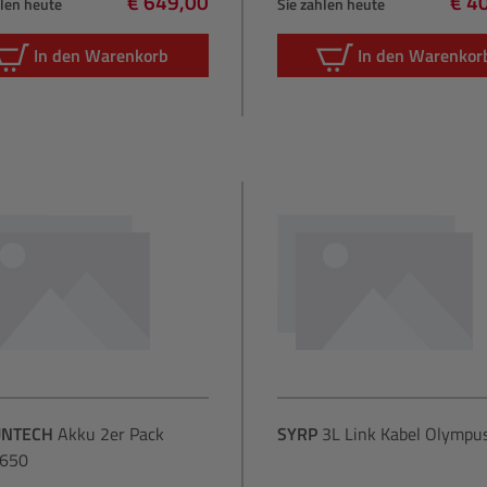
€ 649,00
€ 4
hlen heute
Sie zahlen heute
Regulärer Preis:
Regu
In den Warenkorb
In den Warenkor
UNTECH
Akku 2er Pack
SYRP
3L Link Kabel Olympu
650