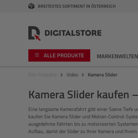
BREITESTES SORTIMENT IN ÖSTERREICH
springen
Zur Hauptnavigation springen
ALLE PRODUKTE
MARKENWELTE
Alle Produkte
Video
Kamera Slider
Foto
Canon
Kamera Slider kaufen –
Video
Fujifilm
Eine langsame Kamerafahrt gibt einer Szene Tiefe und
Audio
Leica Boutique
kaufen Sie Kamera Slider und Motion-Control-Syst
ausgedehnte Fahrten bis zu motorisierten Systemen
Apple
Nikon
Aufbau, damit der Slider zu Ihrer Kamera und Ihrem D