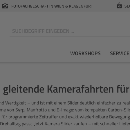
FOTOFACHGESCHÄFT IN WIEN & KLAGENFURT
SE
N
WORKSHOPS
SERVICE
 gleitende Kamerafahrten für
 Wertigkeit – und ist mit einem Slider deutlich einfacher zu realis
eme von Syrp, Manfrotto und E-Image: vom kompakten Carbon-Slid
 für programmierte Zeitraffer und exakt wiederholbare Bewegunge
rehalltag passt. Jetzt Kamera Slider kaufen – mit schneller Liefe