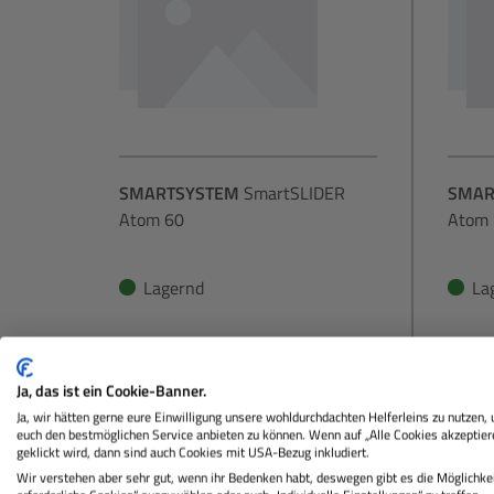
SMARTSYSTEM
SmartSLIDER
SMAR
Atom 60
Atom 
Lagernd
La
€ 319,00
Sie zahlen heute
Sie za
Ja, das ist ein Cookie-Banner.
Regulärer Preis:
Ja, wir hätten gerne eure Einwilligung unsere wohldurchdachten Helferleins zu nutzen,
In den Warenkorb
euch den bestmöglichen Service anbieten zu können. Wenn auf „Alle Cookies akzeptier
geklickt wird, dann sind auch Cookies mit USA-Bezug inkludiert.
Wir verstehen aber sehr gut, wenn ihr Bedenken habt, deswegen gibt es die Möglichkei