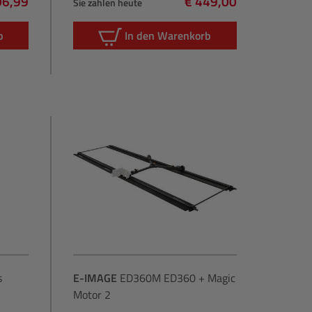
06,99
€ 449,00
Sie zahlen heute
lärer Preis:
Regulärer Preis:
b
In den Warenkorb
s
E-IMAGE
ED360M ED360 + Magic
Motor 2