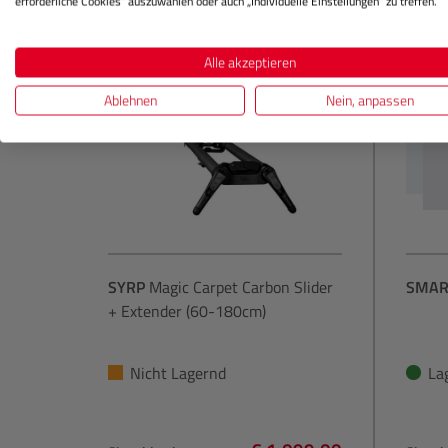
erforderliche Cookies“ auszuwählen oder auch „Individuelle Einstellungen“ zu treffen.
Alle akzeptieren
Ablehnen
Nein, anpassen
SYRP
Magic Carpet Carbon Slider
SMAR
+ Extender (60-180cm)
Nicht Lagernd
La