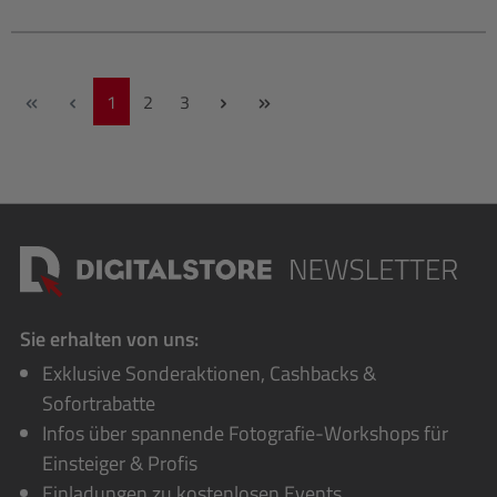
Seite
Seite
Seite
1
2
3
Sie erhalten von uns:
Exklusive Sonderaktionen, Cashbacks &
Sofortrabatte
Infos über spannende Fotografie-Workshops für
Einsteiger & Profis
Einladungen zu kostenlosen Events