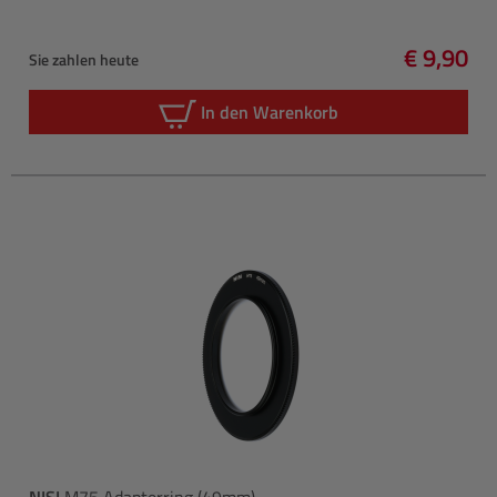
€ 9,90
Sie zahlen heute
Regulärer
In den Warenkorb
NISI
M75 Adapterring (49mm)