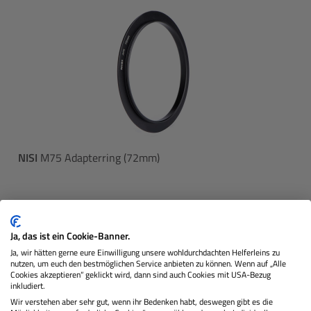
NISI
M75 Adapterring (72mm)
Lagernd
Ja, das ist ein Cookie-Banner.
Ja, wir hätten gerne eure Einwilligung unsere wohldurchdachten Helferleins zu
nutzen, um euch den bestmöglichen Service anbieten zu können. Wenn auf „Alle
€ 9,90
Sie zahlen heute
Cookies akzeptieren“ geklickt wird, dann sind auch Cookies mit USA-Bezug
Regulärer
inkludiert.
Wir verstehen aber sehr gut, wenn ihr Bedenken habt, deswegen gibt es die
In den Warenkorb