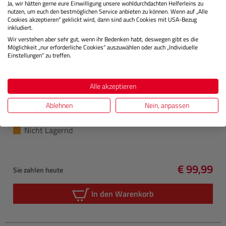
Ja, wir hätten gerne eure Einwilligung unsere wohldurchdachten Helferleins zu
nutzen, um euch den bestmöglichen Service anbieten zu können. Wenn auf „Alle
Cookies akzeptieren“ geklickt wird, dann sind auch Cookies mit USA-Bezug
inkludiert.
Wir verstehen aber sehr gut, wenn ihr Bedenken habt, deswegen gibt es die
Möglichkeit „nur erforderliche Cookies“ auszuwählen oder auch „Individuelle
Einstellungen“ zu treffen.
Alle akzeptieren
CANON
CanoScan LiDE 300
Ablehnen
Nein, anpassen
Nicht Lagernd
€ 99,99
Sie zahlen heute
Regulärer 
In den Warenkorb