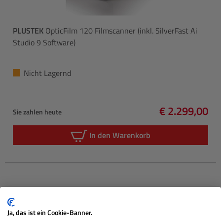
PLUSTEK
OpticFilm 120 Filmscanner (inkl. SilverFast Ai
Studio 9 Software)
Nicht Lagernd
€ 2.299,00
Sie zahlen heute
Regulärer Pre
In den Warenkorb
Ja, das ist ein Cookie-Banner.