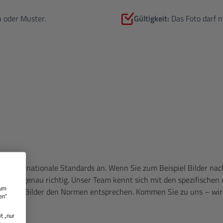
n oder Muster.
Gültigkeit:
Das Foto darf n
 für internationale Standards an. Wenn Sie zum Beispiel Bilder n
 bei uns genau richtig. Unser Team kennt sich mit den spezifische
 um
ass Ihre Bilder den Normen entsprechen. Kommen Sie zu uns – wir
en“
t „nur