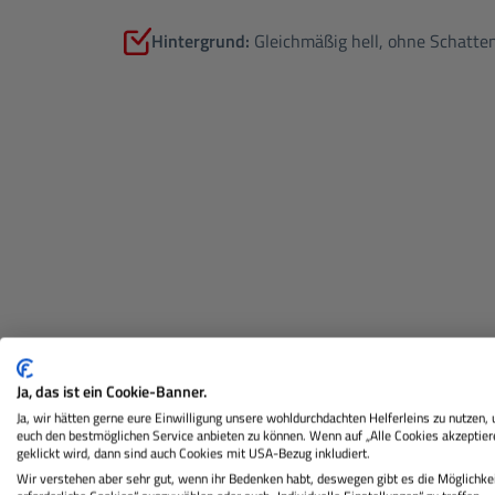
Hintergrund:
Gleichmäßig hell, ohne Schatte
Darüber hinaus bieten wir auch Passbilder
Ja, das ist ein Cookie-Banner.
Hintergrund) oder Kroatiens benötigen, sind Sie
Ja, wir hätten gerne eure Einwilligung unsere wohldurchdachten Helferleins zu nutzen,
und sorgt dafür, d
euch den bestmöglichen Service anbieten zu können. Wenn auf „Alle Cookies akzeptier
geklickt wird, dann sind auch Cookies mit USA-Bezug inkludiert.
Wir verstehen aber sehr gut, wenn ihr Bedenken habt, deswegen gibt es die Möglichkei