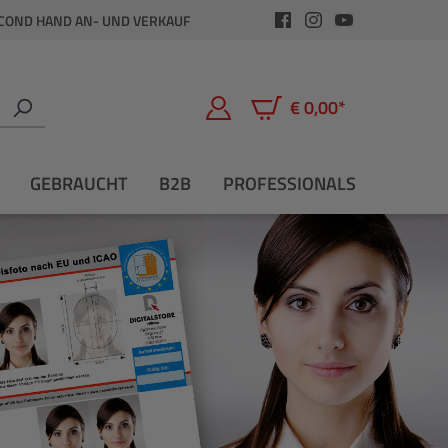
COND HAND AN- UND VERKAUF
€ 0,00*
Warenkorb enthält 0 Positio
GEBRAUCHT
B2B
PROFESSIONALS