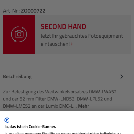
Art-Nr.:
ZO000722
SECOND HAND
Jetzt Ihr gebrauchtes Fotoequipment
eintauschen!
Beschreibung
Zur Befestigung des Weitwinkelvorsatzes DMW-LWA52
und der 52 mm Filter DMW-LND52, DMW-LPL52 und
DMW-LMC52 an der Lumix DMC-L…
Mehr
Herstellerinformationen
Ja, das ist ein Cookie-Banner.
Bewertungen
Ja, wir hätten gerne eure Einwilligung unsere wohldurchdachten Helferleins zu