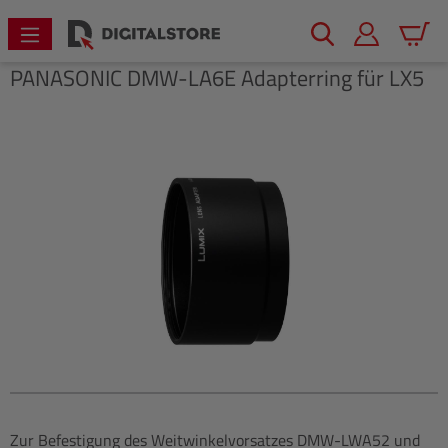
alt springen
Warenk
PANASONIC
DMW-LA6E Adapterring für LX5
Bildergalerie überspringen
Zur Befestigung des Weitwinkelvorsatzes DMW-LWA52 und