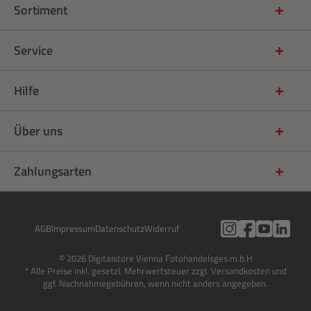
Sortiment
Service
Hilfe
Über uns
Zahlungsarten
AGB
Impressum
Datenschutz
Widerruf
© 2026 Digitalstore Vienna Fotohandelsges.m.b.H
* Alle Preise inkl. gesetzl. Mehrwertsteuer zzgl. Versandkosten und
ggf. Nachnahmegebühren, wenn nicht anders angegeben.