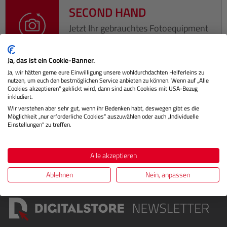
SECOND HAND
Jetzt Ihr gebrauchtes Fotoequipment
eintauschen!
Ja, das ist ein Cookie-Banner.
Ja, wir hätten gerne eure Einwilligung unsere wohldurchdachten Helferleins zu
nutzen, um euch den bestmöglichen Service anbieten zu können. Wenn auf „Alle
Cookies akzeptieren“ geklickt wird, dann sind auch Cookies mit USA-Bezug
Beschreibung
inkludiert.
Wir verstehen aber sehr gut, wenn ihr Bedenken habt, deswegen gibt es die
Möglichkeit „nur erforderliche Cookies“ auszuwählen oder auch „Individuelle
Herstellerinformationen
Einstellungen“ zu treffen.
Bewertungen
Alle akzeptieren
Ablehnen
Nein, anpassen