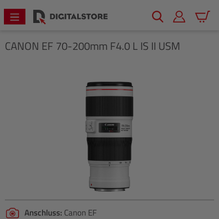
alt springen
Warenk
CANON
EF 70-200mm F4.0 L IS II USM
Bildergalerie überspringen
Anschluss:
Canon EF