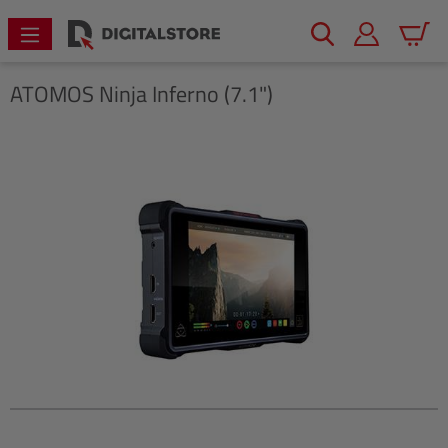
alt springen
Warenk
ATOMOS
Ninja Inferno (7.1")
Bildergalerie überspringen