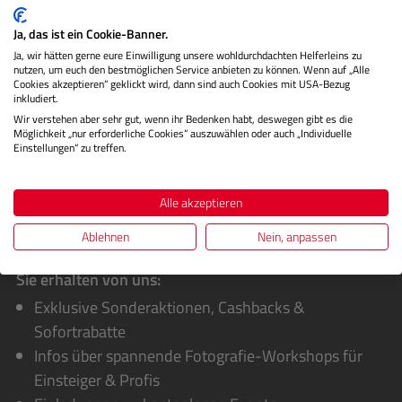
1920 x 1200 Touchscreen-Display für eine klare und
detailreiche Da…
Mehr
Ja, das ist ein Cookie-Banner.
Ja, wir hätten gerne eure Einwilligung unsere wohldurchdachten Helferleins zu
Herstellerinformationen
nutzen, um euch den bestmöglichen Service anbieten zu können. Wenn auf „Alle
Cookies akzeptieren“ geklickt wird, dann sind auch Cookies mit USA-Bezug
inkludiert.
Bewertungen
Wir verstehen aber sehr gut, wenn ihr Bedenken habt, deswegen gibt es die
Möglichkeit „nur erforderliche Cookies“ auszuwählen oder auch „Individuelle
Einstellungen“ zu treffen.
Alle akzeptieren
Ablehnen
Nein, anpassen
Sie erhalten von uns:
Exklusive Sonderaktionen, Cashbacks &
Sofortrabatte
Infos über spannende Fotografie-Workshops für
Einsteiger & Profis