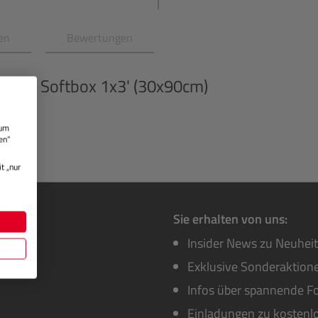
en
Bewertungen
O
OCF Softbox 1x3' (30x90cm)
 um
en“
t „nur
Sie erhalten von uns:
Insider News zu Neuhei
Exklusive Sonderaktione
Infos über spannende Fo
Einladungen zu kostenl