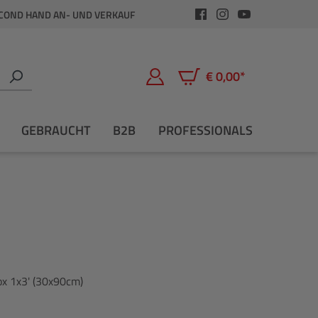
COND HAND AN- UND VERKAUF
€ 0,00*
Warenkorb enthält 0 Positio
GEBRAUCHT
B2B
PROFESSIONALS
ox 1x3' (30x90cm)