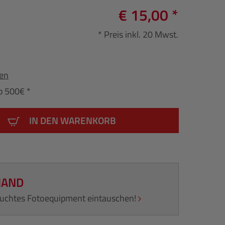
€ 15,00 *
* Preis inkl. 20 Mwst.
fen
b 500€ *
IN DEN WARENKORB
HAND
rauchtes Fotoequipment eintauschen!