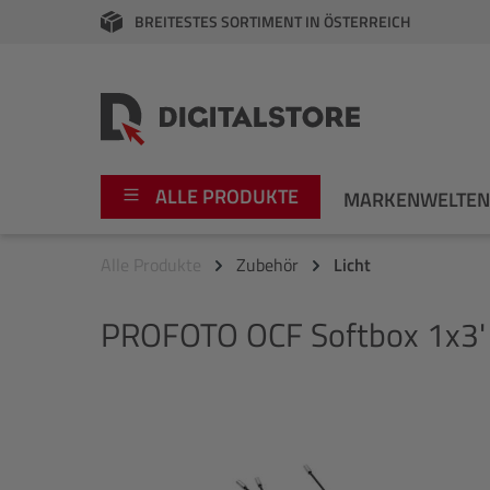
BREITESTES SORTIMENT IN ÖSTERREICH
springen
Zur Hauptnavigation springen
ALLE PRODUKTE
MARKENWELTE
Alle Produkte
Zubehör
Licht
Foto
Canon
PROFOTO
OCF Softbox 1x3'
Video
Fujifilm
Audio
Leica Boutique
Bildergalerie überspringen
Apple
Nikon