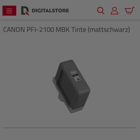
alt springen
Warenk
CANON
PFI-2100 MBK Tinte (mattschwarz)
Bildergalerie überspringen