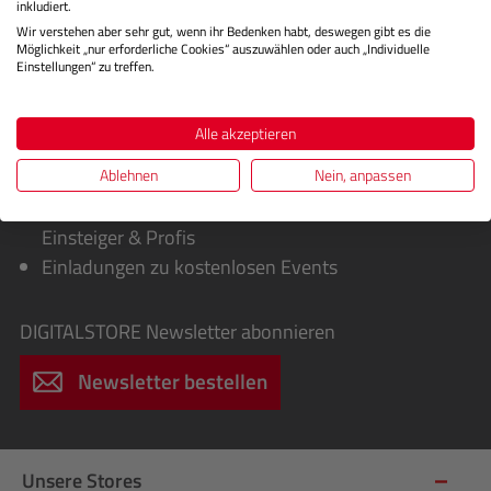
inkludiert.
Wir verstehen aber sehr gut, wenn ihr Bedenken habt, deswegen gibt es die
Möglichkeit „nur erforderliche Cookies“ auszuwählen oder auch „Individuelle
Einstellungen“ zu treffen.
Sie erhalten von uns:
Alle akzeptieren
Exklusive Sonderaktionen, Cashbacks &
Ablehnen
Nein, anpassen
Sofortrabatte
Infos über spannende Fotografie-Workshops für
Einsteiger & Profis
Einladungen zu kostenlosen Events
DIGITALSTORE
Newsletter abonnieren
Newsletter bestellen
Unsere Stores