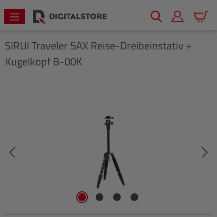
alt springen
Warenk
SIRUI
Traveler 5AX Reise-Dreibeinstativ +
Kugelkopf B-00K
Bildergalerie überspringen