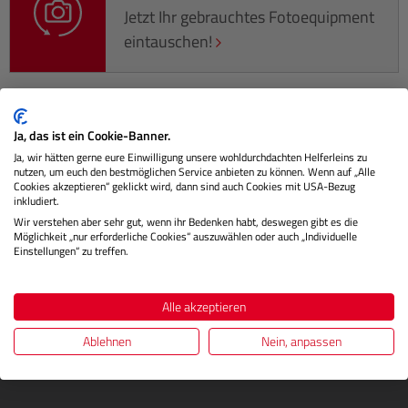
Jetzt Ihr gebrauchtes Fotoequipment
eintauschen!
Ja, das ist ein Cookie-Banner.
Beschreibung
Ja, wir hätten gerne eure Einwilligung unsere wohldurchdachten Helferleins zu
nutzen, um euch den bestmöglichen Service anbieten zu können. Wenn auf „Alle
Dieses hochwertige Reisestativ von SIRUI bietet trotz
Cookies akzeptieren“ geklickt wird, dann sind auch Cookies mit USA-Bezug
inkludiert.
seiner kompakten Bauweise sicheren Halt für Ihre
Wir verstehen aber sehr gut, wenn ihr Bedenken habt, deswegen gibt es die
Kompakt- oder Systemk…
Mehr
Möglichkeit „nur erforderliche Cookies“ auszuwählen oder auch „Individuelle
Einstellungen“ zu treffen.
Herstellerinformationen
Alle akzeptieren
Bewertungen
Ablehnen
Nein, anpassen