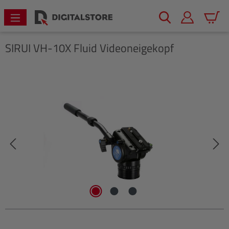
alt springen
Warenk
SIRUI
VH-10X Fluid Videoneigekopf
Bildergalerie überspringen