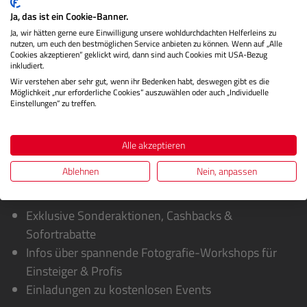
Mit seinem Fl…
Mehr
Ja, das ist ein Cookie-Banner.
Herstellerinformationen
Ja, wir hätten gerne eure Einwilligung unsere wohldurchdachten Helferleins zu
nutzen, um euch den bestmöglichen Service anbieten zu können. Wenn auf „Alle
Cookies akzeptieren“ geklickt wird, dann sind auch Cookies mit USA-Bezug
Bewertungen
inkludiert.
Wir verstehen aber sehr gut, wenn ihr Bedenken habt, deswegen gibt es die
Möglichkeit „nur erforderliche Cookies“ auszuwählen oder auch „Individuelle
Einstellungen“ zu treffen.
Alle akzeptieren
Ablehnen
Nein, anpassen
Sie erhalten von uns:
Exklusive Sonderaktionen, Cashbacks &
Sofortrabatte
Infos über spannende Fotografie-Workshops für
Einsteiger & Profis
Einladungen zu kostenlosen Events