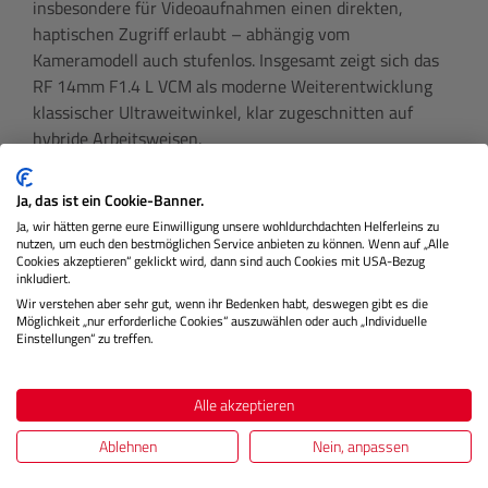
insbesondere für Videoaufnahmen einen direkten,
haptischen Zugriff erlaubt – abhängig vom
Kameramodell auch stufenlos. Insgesamt zeigt sich das
RF 14mm F1.4 L VCM als moderne Weiterentwicklung
klassischer Ultraweitwinkel, klar zugeschnitten auf
hybride Arbeitsweisen.
Ja, das ist ein Cookie-Banner.
Ja, wir hätten gerne eure Einwilligung unsere wohldurchdachten Helferleins zu
nutzen, um euch den bestmöglichen Service anbieten zu können. Wenn auf „Alle
Cookies akzeptieren“ geklickt wird, dann sind auch Cookies mit USA-Bezug
inkludiert.
Wir verstehen aber sehr gut, wenn ihr Bedenken habt, deswegen gibt es die
Möglichkeit „nur erforderliche Cookies“ auszuwählen oder auch „Individuelle
Einstellungen“ zu treffen.
Alle akzeptieren
Ablehnen
Nein, anpassen