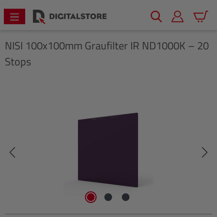
alt springen
Warenk
NISI
100x100mm Graufilter IR ND1000K – 20
Stops
Bildergalerie überspringen