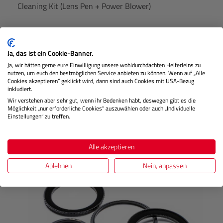
Cleaning Kit (Lens Pen + Power Blower)
Lagernd
Ja, das ist ein Cookie-Banner.
Ja, wir hätten gerne eure Einwilligung unsere wohldurchdachten Helferleins zu
nutzen, um euch den bestmöglichen Service anbieten zu können. Wenn auf „Alle
Cookies akzeptieren“ geklickt wird, dann sind auch Cookies mit USA-Bezug
€ 19,99
Preis
inkludiert.
Regulärer
Wir verstehen aber sehr gut, wenn ihr Bedenken habt, deswegen gibt es die
Möglichkeit „nur erforderliche Cookies“ auszuwählen oder auch „Individuelle
IN DEN WARENKORB
Einstellungen“ zu treffen.
Alle akzeptieren
Produktgalerie überspringen
Kunden kauften auch
Ablehnen
Nein, anpassen