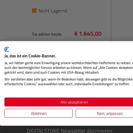
Nicht Lagernd
€ 1.645,00
Sie zahlen heute
Regulärer Preis:
In den Warenkorb
Ja, das ist ein Cookie-Banner.
Ja, wir hätten gerne eure Einwilligung unsere wohldurchdachten Helferleins zu nutzen,
euch den bestmöglichen Service anbieten zu können. Wenn auf „Alle Cookies akzeptier
geklickt wird, dann sind auch Cookies mit USA-Bezug inkludiert.
Wir verstehen aber sehr gut, wenn ihr Bedenken habt, deswegen gibt es die Möglichkei
erforderliche Cookies“ auszuwählen oder auch „Individuelle Einstellungen“ zu treffen.
Alle akzeptieren
Ablehnen
Nein, anpassen
DIGITALSTORE
Newsletter abonnieren