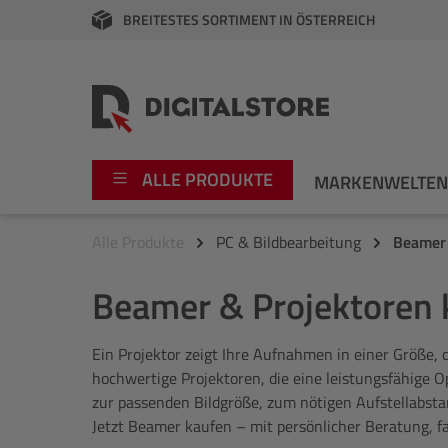
BREITESTES SORTIMENT IN ÖSTERREICH
springen
Zur Hauptnavigation springen
ALLE PRODUKTE
MARKENWELTE
Alle Produkte
PC & Bildbearbeitung
Beamer 
Foto
Canon
Beamer & Projektoren k
Video
Fujifilm
Ein Projektor zeigt Ihre Aufnahmen in einer Größe,
Audio
Leica Boutique
hochwertige Projektoren, die eine leistungsfähige O
zur passenden Bildgröße, zum nötigen Aufstellabstan
Apple
Nikon
Jetzt Beamer kaufen – mit persönlicher Beratung, fa