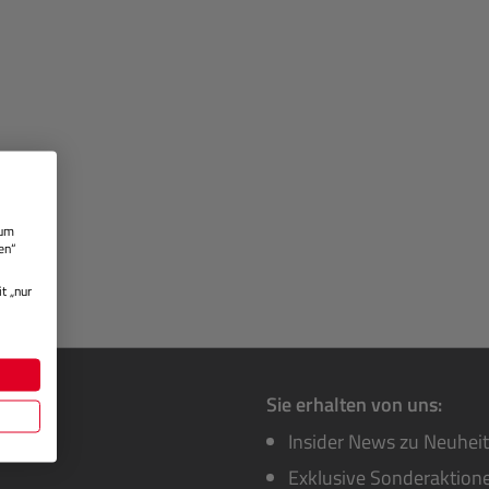
 um
en“
t „nur
Sie erhalten von uns:
Insider News zu Neuhei
Exklusive Sonderaktione