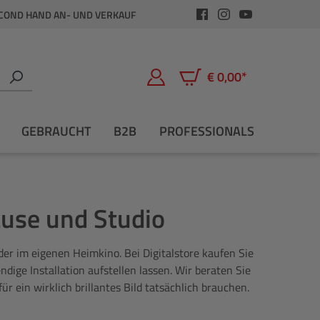
COND HAND AN- UND VERKAUF
€ 0,00*
Warenkorb enthält 0 Positio
GEBRAUCHT
B2B
PROFESSIONALS
ause und Studio
er im eigenen Heimkino. Bei Digitalstore kaufen Sie
dige Installation aufstellen lassen. Wir beraten Sie
 ein wirklich brillantes Bild tatsächlich brauchen.