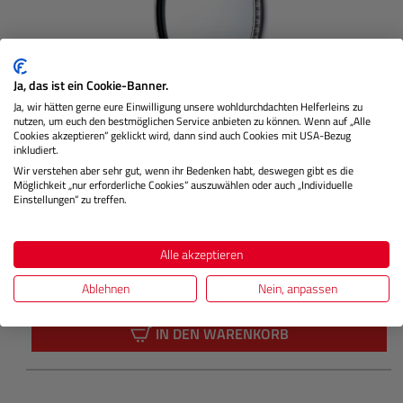
Ja, das ist ein Cookie-Banner.
Ja, wir hätten gerne eure Einwilligung unsere wohldurchdachten Helferleins zu
nutzen, um euch den bestmöglichen Service anbieten zu können. Wenn auf „Alle
Cookies akzeptieren“ geklickt wird, dann sind auch Cookies mit USA-Bezug
AIR UV silber (82mm)
inkludiert.
Wir verstehen aber sehr gut, wenn ihr Bedenken habt, deswegen gibt es die
Möglichkeit „nur erforderliche Cookies“ auszuwählen oder auch „Individuelle
Einstellungen“ zu treffen.
Lagernd
Alle akzeptieren
€ 94,99
Ablehnen
Nein, anpassen
Preis
Regulärer
IN DEN WARENKORB