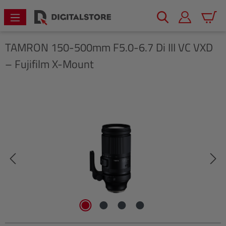
alt springen
Warenk
TAMRON
150-500mm F5.0-6.7 Di III VC VXD
– Fujifilm X-Mount
Bildergalerie überspringen