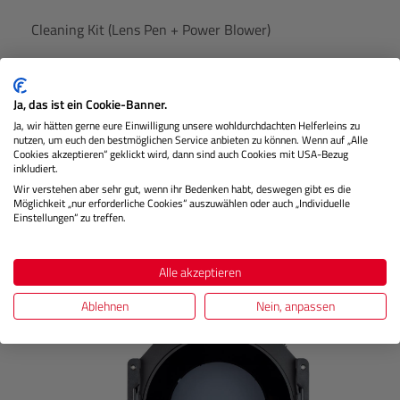
Cleaning Kit (Lens Pen + Power Blower)
Ja, das ist ein Cookie-Banner.
Lagernd
Ja, wir hätten gerne eure Einwilligung unsere wohldurchdachten Helferleins zu
nutzen, um euch den bestmöglichen Service anbieten zu können. Wenn auf „Alle
Cookies akzeptieren“ geklickt wird, dann sind auch Cookies mit USA-Bezug
inkludiert.
€ 19,99
Preis
Wir verstehen aber sehr gut, wenn ihr Bedenken habt, deswegen gibt es die
Regulärer
Möglichkeit „nur erforderliche Cookies“ auszuwählen oder auch „Individuelle
IN DEN WARENKORB
Einstellungen“ zu treffen.
Alle akzeptieren
Produktgalerie überspringen
Kunden kauften auch
Ablehnen
Nein, anpassen