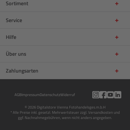
Sortiment
Service
Hilfe
Über uns
Zahlungsarten
AGB
Impressum
Datenschutz
Widerruf
© 2026 Digitalstore Vienna Fotohandelsges.m.b.H
* Alle Preise inkl. gesetzl. Mehrwertsteuer zzgl. Versandkosten und
ggf. Nachnahmegebühren, wenn nicht anders angegeben.