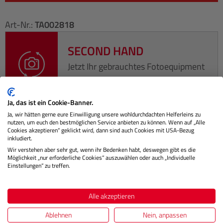
Art-Nr.:
TA002818
SECOND HAND
Jetzt Ihr gebrauchtes Fotoequipment
eintauschen!
Ja, das ist ein Cookie-Banner.
Ja, wir hätten gerne eure Einwilligung unsere wohldurchdachten Helferleins zu
nutzen, um euch den bestmöglichen Service anbieten zu können. Wenn auf „Alle
Cookies akzeptieren“ geklickt wird, dann sind auch Cookies mit USA-Bezug
Beschreibung
inkludiert.
Wir verstehen aber sehr gut, wenn ihr Bedenken habt, deswegen gibt es die
Möglichkeit „nur erforderliche Cookies“ auszuwählen oder auch „Individuelle
Unverwüstlich Der 2600W ist ein leichter, wasserdichter
Einstellungen“ zu treffen.
und unverwüstlicher Koffer, der sich ideal für den sicheren
Tra…
Mehr
Alle akzeptieren
Technische Daten
Ablehnen
Nein, anpassen