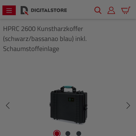
alt springen
Warenk
HPRC
2600 Kunstharzkoffer
(schwarz/bassanao blau) inkl.
Schaumstoffeinlage
Bildergalerie überspringen