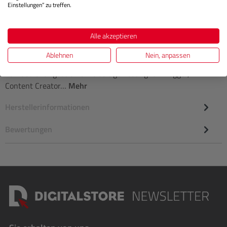
Einstellungen“ zu treffen.
Beschreibung
Alle akzeptieren
Ablehnen
Nein, anpassen
Der SmallRig 3326 SR-RG1 Aufnahmegriff mit kabelloser
Fernbedienung ist eine vielseitige Lösung für Vlogger,
Content Creator…
Mehr
Herstellerinformationen
Bewertungen