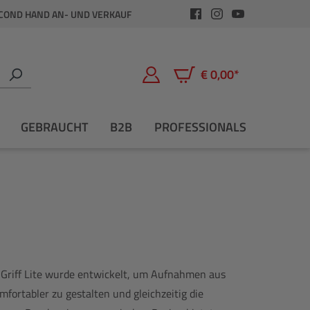
COND HAND AN- UND VERKAUF
€ 0,00*
Warenkorb enthält 0 Positio
GEBRAUCHT
B2B
PROFESSIONALS
Griff Lite wurde entwickelt, um Aufnahmen aus
mfortabler zu gestalten und gleichzeitig die