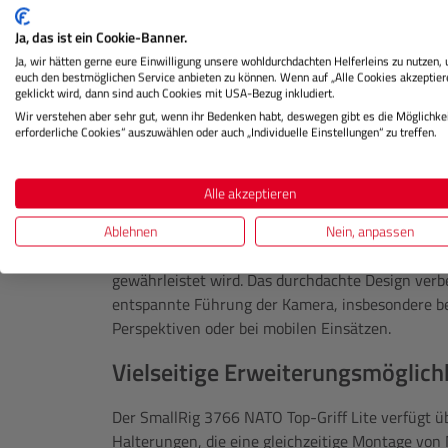
Der SmallRig 3766 NATO Top-Griff Lite wurde en
Ja, das ist ein Cookie-Banner.
Winkeln deutlich komfortabler zu gestalten und g
Ja, wir hätten gerne eure Einwilligung unsere wohldurchdachten Helferleins zu nutzen,
reduzieren. Durch sein ergonomisches Design bie
euch den bestmöglichen Service anbieten zu können. Wenn auf „Alle Cookies akzeptier
geklickt wird, dann sind auch Cookies mit USA-Bezug inkludiert.
Handhabung, während die leichte Bauweise eine
Wir verstehen aber sehr gut, wenn ihr Bedenken habt, deswegen gibt es die Möglichkei
Setup unterstützt. Der Griff ist ideal für kompak
erforderliche Cookies“ auszuwählen oder auch „Individuelle Einstellungen“ zu treffen.
geeignet.
Ergonomisches Design für komfo
Alle akzeptieren
Ablehnen
Nein, anpassen
Der SmallRig 3766 NATO Top-Griff Lite kombinier
Anti-Rutsch- und Anti-Frost-Silikon, wodurch ein
gewährleistet wird. Das durchdachte Design verbe
entspannte Führung der Kamera, insbesondere 
Perspektiven oder bei mobilen Einsätzen.
Vielseitige Erweiterungsmöglich
Der SmallRig 3766 NATO Top-Griff Lite verfügt üb
Halterungen, die eine gleichzeitige Montage von