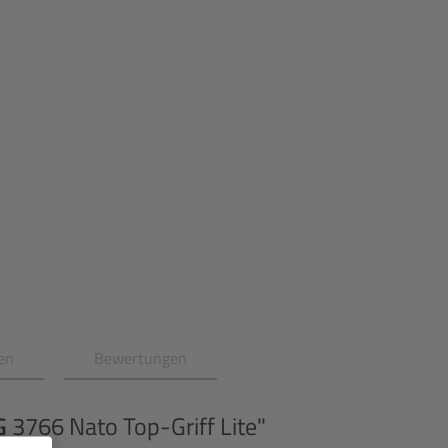
s:
en
Bewertungen
G
3766 Nato Top-Griff Lite"