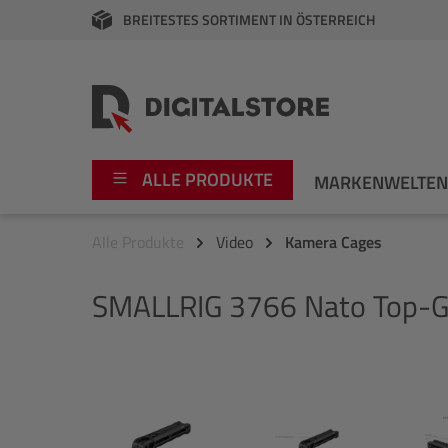
BREITESTES SORTIMENT IN ÖSTERREICH
springen
Zur Hauptnavigation springen
ALLE PRODUKTE
MARKENWELTE
Alle Produkte
Video
Kamera Cages
Foto
Canon
SMALLRIG
3766 Nato Top-Gri
Video
Fujifilm
Audio
Leica Boutique
Bildergalerie überspringen
Apple
Nikon