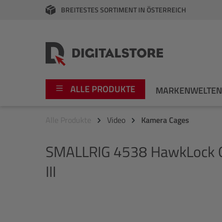
BREITESTES SORTIMENT IN ÖSTERREICH
springen
Zur Hauptnavigation springen
ALLE PRODUKTE
MARKENWELTE
Alle Produkte
Video
Kamera Cages
Foto
Canon
SMALLRIG
4538 HawkLock QR
Video
Fujifilm
III
Audio
Leica Boutique
Apple
Nikon
Bildergalerie überspringen