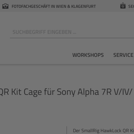
FOTOFACHGESCHÄFT IN WIEN & KLAGENFURT
SE
N
WORKSHOPS
SERVICE
 Kit Cage für Sony Alpha 7R V/IV/
Der SmallRig HawkLock QR Kit 