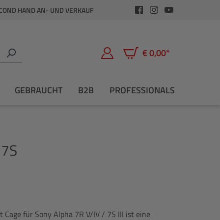
COND HAND AN- UND VERKAUF
€ 0,00*
Warenkorb enthält 0 Positio
GEBRAUCHT
B2B
PROFESSIONALS
 7S
Cage für Sony Alpha 7R V/IV / 7S III ist eine