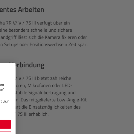
ientes Arbeiten
 7R V/IV / 7S III verfügt über ein
ine besonders schnelle und sichere
dgriff lässt sich die Kamera fixieren oder
n Setups oder Positionswechseln Zeit spart
here Verbindung
 7R V/IV / 7S III bietet zahlreiche
e Monitoren, Mikrofonen oder LED-
 um
en“
r eine stabile Signalübertragung und
digungen. Das mitgelieferte Low-Angle-Kit
t „nur
 erweitert die Einsatzmöglichkeiten des
V/IV / 7S III erheblich.