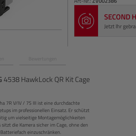
Art-Nr.:
ZV002386
SECOND 
Jetzt Ihr geb
en
Bewertungen
G
4538 HawkLock QR Kit Cage
 7R V/IV / 7S III ist eine durchdachte
etups im professionellen Einsatz. Er schützt
eitig um vielseitige Montagemöglichkeiten
s sitzt die Kamera sicher im Cage, ohne den
 Batteriefach einzuschränken.