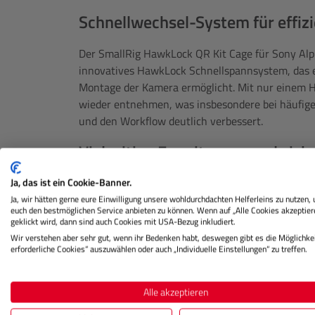
Schnellwechsel-System für effiz
Der SmallRig HawkLock QR Kit Cage für Sony Alpha
innovatives HawkLock Schnellspannsystem, das e
Montage der Kamera ermöglicht. Mit nur einem Han
wieder entnehmen, was insbesondere bei häufige
und den Workflow deutlich verbessert.
Vielseitige Erweiterung und sic
Ja, das ist ein Cookie-Banner.
Der SmallRig HawkLock QR Kit Cage für Sony Alpha
Befestigungspunkte zur Montage von Zubehör wi
Ja, wir hätten gerne eure Einwilligung unsere wohldurchdachten Helferleins zu nutzen,
euch den bestmöglichen Service anbieten zu können. Wenn auf „Alle Cookies akzeptier
Leuchten. Eine integrierte HDMI-Klemme sorgt fü
geklickt wird, dann sind auch Cookies mit USA-Bezug inkludiert.
schützt die empfindlichen Anschlüsse vor Beschä
Wir verstehen aber sehr gut, wenn ihr Bedenken habt, deswegen gibt es die Möglichkei
erforderliche Cookies“ auszuwählen oder auch „Individuelle Einstellungen“ zu treffen.
ermöglicht zusätzliche kreative Perspektiven und
SmallRig HawkLock QR Kit Cage für Sony Alpha 7R 
Alle akzeptieren
Lieferumfang