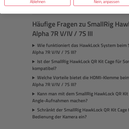
Ablehnen
Nein, anpassen
1x SmallRig HawkLock QR Kit Cage für Sony Alpha 
Häufige Fragen zu SmallRig Haw
Alpha 7R V/IV / 7S III
Wie funktioniert das HawkLock System beim 
Alpha 7R V/IV / 7S III?
Ist der SmallRig HawkLock QR Kit Cage für Son
kompatibel?
Welche Vorteile bietet die HDMI-Klemme beim
Alpha 7R V/IV / 7S III?
Kann man mit dem SmallRig HawkLock QR Kit C
Angle-Aufnahmen machen?
Schränkt der SmallRig HawkLock QR Kit Cage fü
Bedienung der Kamera ein?