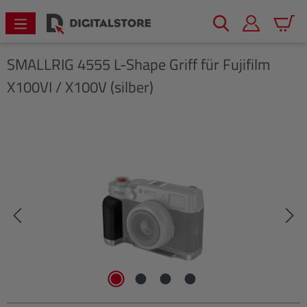
alt springen
Warenk
SMALLRIG
4555 L-Shape Griff für Fujifilm
X100VI / X100V (silber)
Bildergalerie überspringen