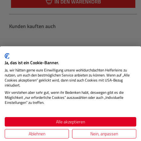
IN DEN WARENKORB
Produktgalerie überspringen
Kunden kauften auch
Ja, das ist ein Cookie-Banner.
Ja, wir hätten gerne eure Einwilligung unsere wohldurchdachten Helferleins zu
nutzen, um euch den bestmöglichen Service anbieten zu können. Wenn auf „Alle
Cookies akzeptieren“ geklickt wird, dann sind auch Cookies mit USA-Bezug
inkludiert.
Wir verstehen aber sehr gut, wenn ihr Bedenken habt, deswegen gibt es die
Möglichkeit „nur erforderliche Cookies“ auszuwählen oder auch „Individuelle
Einstellungen“ zu treffen.
Cuff Handgelenkschlaufe (Schwarz)
Alle akzeptieren
Ablehnen
Nein, anpassen