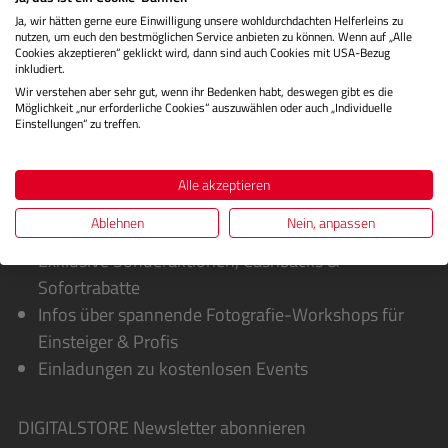
Ja, wir hätten gerne eure Einwilligung unsere wohldurchdachten Helferleins zu
Bewertungen
nutzen, um euch den bestmöglichen Service anbieten zu können. Wenn auf „Alle
Cookies akzeptieren“ geklickt wird, dann sind auch Cookies mit USA-Bezug
inkludiert.
Wir verstehen aber sehr gut, wenn ihr Bedenken habt, deswegen gibt es die
Möglichkeit „nur erforderliche Cookies“ auszuwählen oder auch „Individuelle
Einstellungen“ zu treffen.
Alle akzeptieren
Ablehnen
Nein, anpassen
Sie erhalten von uns:
Exklusive Sonderaktionen, Cashbacks &
Sofortrabatte
Infos über spannende Fotografie-Workshops für
Einsteiger & Profis
Einladungen zu kostenlosen Events
DIGITALSTORE
Newsletter abonnieren