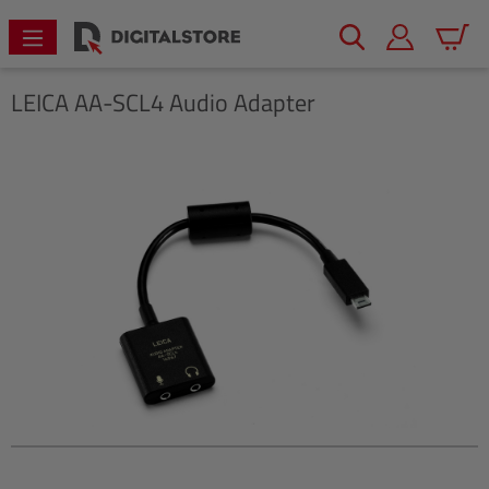
alt springen
Warenk
LEICA
AA-SCL4 Audio Adapter
Bildergalerie überspringen