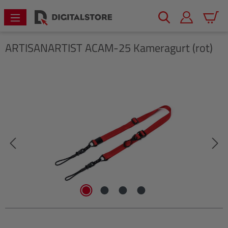
alt springen
Warenk
ARTISANARTIST
ACAM-25 Kameragurt (rot)
Bildergalerie überspringen