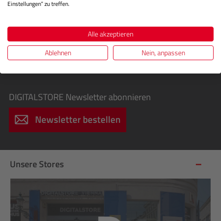
Einstellungen“ zu treffen.
Exklusive Sonderaktionen, Cashbacks &
Sofortrabatte
Alle akzeptieren
Infos über spannende Fotografie-Workshops für
Ablehnen
Nein, anpassen
Einsteiger & Profis
Einladungen zu kostenlosen Events
DIGITALSTORE
Newsletter abonnieren
Newsletter bestellen
Unsere Stores