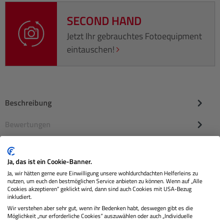
SECOND HAND
Jetzt Ihr gebrauchtes Fotoequipment
eintauschen!
Beschreibung
Bewertungen
Ja, das ist ein Cookie-Banner.
Ja, wir hätten gerne eure Einwilligung unsere wohldurchdachten Helferleins zu
nutzen, um euch den bestmöglichen Service anbieten zu können. Wenn auf „Alle
Cookies akzeptieren“ geklickt wird, dann sind auch Cookies mit USA-Bezug
inkludiert.
Wir verstehen aber sehr gut, wenn ihr Bedenken habt, deswegen gibt es die
Möglichkeit „nur erforderliche Cookies“ auszuwählen oder auch „Individuelle
Sie erhalten von uns: