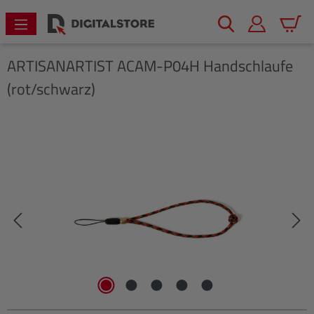
alt springen
Warenk
ARTISANARTIST
ACAM-P04H Handschlaufe
(rot/schwarz)
Bildergalerie überspringen