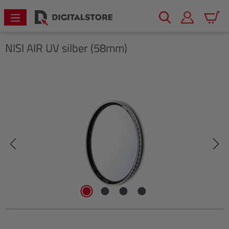
alt springen
Warenk
NISI
AIR UV silber (58mm)
Bildergalerie überspringen