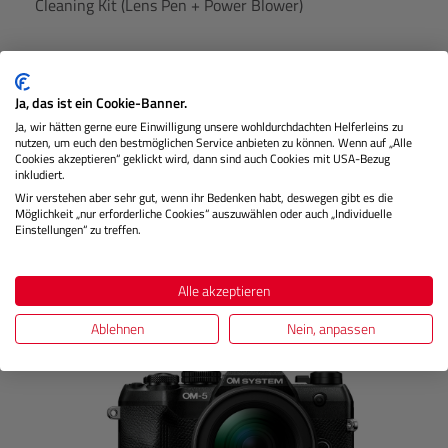
Cleaning Kit (Lens Pen + Power Blower)
Lagernd
Ja, das ist ein Cookie-Banner.
Ja, wir hätten gerne eure Einwilligung unsere wohldurchdachten Helferleins zu
nutzen, um euch den bestmöglichen Service anbieten zu können. Wenn auf „Alle
Cookies akzeptieren“ geklickt wird, dann sind auch Cookies mit USA-Bezug
€ 19,99
Preis
inkludiert.
Regulärer
Wir verstehen aber sehr gut, wenn ihr Bedenken habt, deswegen gibt es die
Möglichkeit „nur erforderliche Cookies“ auszuwählen oder auch „Individuelle
IN DEN WARENKORB
Einstellungen“ zu treffen.
Alle akzeptieren
Produktgalerie überspringen
Kunden kauften auch
Ablehnen
Nein, anpassen