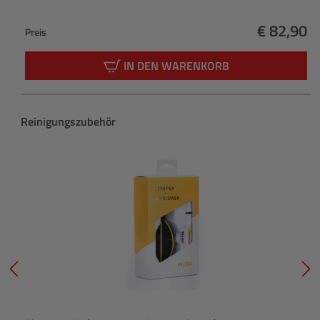
€ 82,90
Preis
Regulärer
IN DEN WARENKORB
Produktgalerie überspringen
Reinigungszubehör