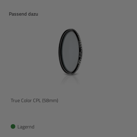
Produktgalerie überspringen
Passend dazu
True Color CPL (58mm)
Lagernd