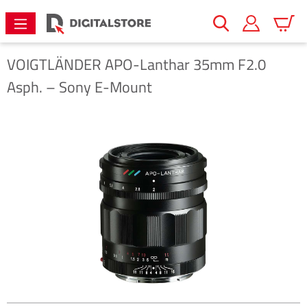
alt springen
Warenk
VOIGTLÄNDER
APO-Lanthar 35mm F2.0
Asph. – Sony E-Mount
Bildergalerie überspringen