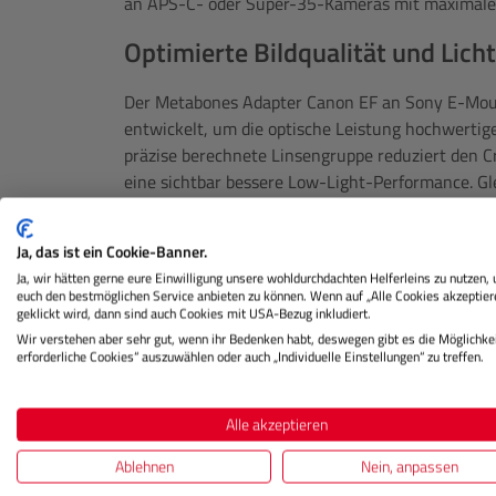
an APS-C- oder Super-35-Kameras mit maximaler
Optimierte Bildqualität und Lic
Der Metabones Adapter Canon EF an Sony E-Moun
entwickelt, um die optische Leistung hochwertige
präzise berechnete Linsengruppe reduziert den C
eine sichtbar bessere Low-Light-Performance. Gle
Farbwiedergabe über das gesamte Bildfeld hinwe
Robuste Bauweise und sichere 
Ja, das ist ein Cookie-Banner.
Ja, wir hätten gerne eure Einwilligung unsere wohldurchdachten Helferleins zu nutzen,
euch den bestmöglichen Service anbieten zu können. Wenn auf „Alle Cookies akzeptier
Dank seiner massiven Metallkonstruktion bietet
geklickt wird, dann sind auch Cookies mit USA-Bezug inkludiert.
E-Mount Speedbooster Ultra eine zuverlässige V
Wir verstehen aber sehr gut, wenn ihr Bedenken habt, deswegen gibt es die Möglichkei
erforderliche Cookies“ auszuwählen oder auch „Individuelle Einstellungen“ zu treffen.
Der integrierte, AS-kompatible Stativ-Fuß entla
Objektiven und ermöglicht eine ausgewogene Mon
Elektronische Kontakte sorgen für die Übertrag
Alle akzeptieren
sofern vom Objektiv unterstützt.
Ablehnen
Nein, anpassen
Lieferumfang