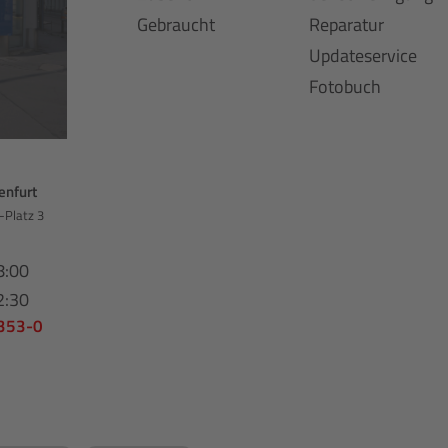
Gebraucht
Reparatur
Updateservice
Fotobuch
enfurt
-Platz 3
8:00
2:30
 353-0