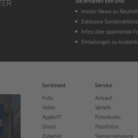
Sie erhalten von uns:
Insider News zu Neuhei
Exklusive Sonderaktione
Infos über spannende Fo
Einladungen zu kostenl
Sortiment
Service
Foto
Ankauf
Video
Verleih
Apple/IT
Fotostudio
Druck
Passfotos
Zubehör
Sensorreinigung