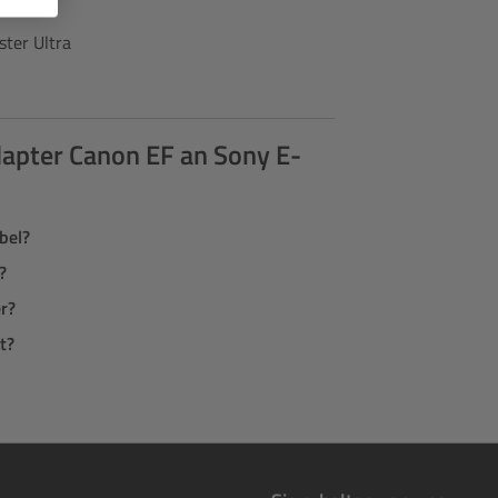
ter Ultra
apter Canon EF an Sony E-
bel?
?
r?
t?