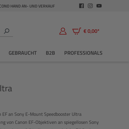
COND HAND AN- UND VERKAUF
€ 0,00*
Warenkorb enthält 0 Positio
GEBRAUCHT
B2B
PROFESSIONALS
tra
 EF an Sony E-Mount Speedbooster Ultra
ung von Canon EF-Objektiven an spiegellosen Sony