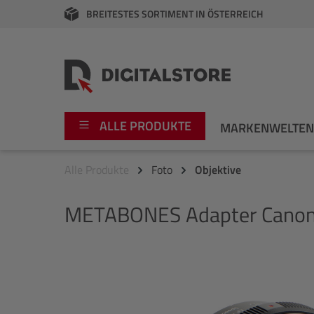
BREITESTES SORTIMENT IN ÖSTERREICH
springen
Zur Hauptnavigation springen
ALLE PRODUKTE
MARKENWELTE
Alle Produkte
Foto
Objektive
Foto
Canon
METABONES
Adapter Canon
Video
Fujifilm
Audio
Leica Boutique
Bildergalerie überspringen
Apple
Nikon