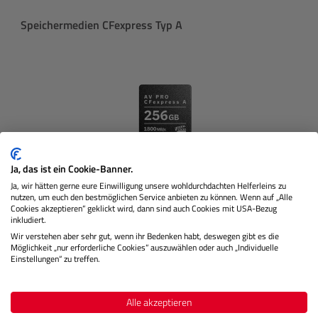
Produktgalerie überspringen
Speichermedien CFexpress Typ A
Ja, das ist ein Cookie-Banner.
Ja, wir hätten gerne eure Einwilligung unsere wohldurchdachten Helferleins zu
nutzen, um euch den bestmöglichen Service anbieten zu können. Wenn auf „Alle
Cookies akzeptieren“ geklickt wird, dann sind auch Cookies mit USA-Bezug
inkludiert.
AV PRO CFexpress A v4 MK2 256 GB
Wir verstehen aber sehr gut, wenn ihr Bedenken habt, deswegen gibt es die
Möglichkeit „nur erforderliche Cookies“ auszuwählen oder auch „Individuelle
Einstellungen“ zu treffen.
Lagernd
Alle akzeptieren