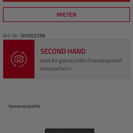
MIETEN
Art-Nr.:
DK002296
SECOND HAND
Jetzt Ihr gebrauchtes Fotoequipment
eintauschen!
Produktgalerie überspringen
Kamerazubehör