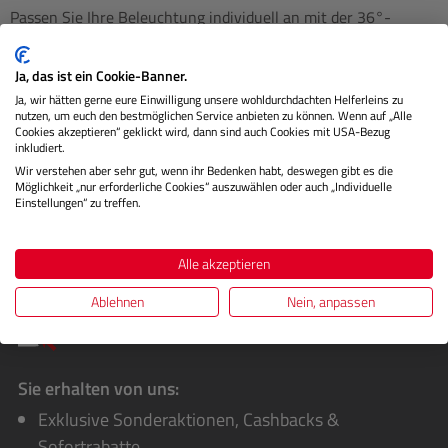
Passen Sie Ihre Beleuchtung individuell an mit der 36°-
Linse, ideal für eine breitere Ausleuchtung. Mit dieser Linse
können…
Mehr
Ja, das ist ein Cookie-Banner.
Ja, wir hätten gerne eure Einwilligung unsere wohldurchdachten Helferleins zu
Technische Daten
nutzen, um euch den bestmöglichen Service anbieten zu können. Wenn auf „Alle
Cookies akzeptieren“ geklickt wird, dann sind auch Cookies mit USA-Bezug
inkludiert.
Herstellerinformationen
Wir verstehen aber sehr gut, wenn ihr Bedenken habt, deswegen gibt es die
Möglichkeit „nur erforderliche Cookies“ auszuwählen oder auch „Individuelle
Bewertungen
Einstellungen“ zu treffen.
Alle akzeptieren
Ablehnen
Nein, anpassen
Sie erhalten von uns:
Exklusive Sonderaktionen, Cashbacks &
Sofortrabatte