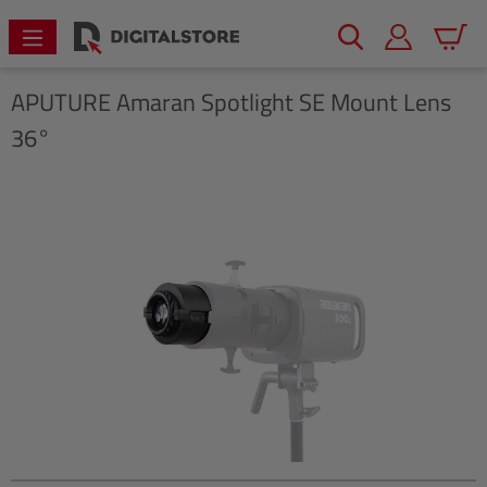
alt springen
Warenk
APUTURE
Amaran Spotlight SE Mount Lens
36°
Bildergalerie überspringen