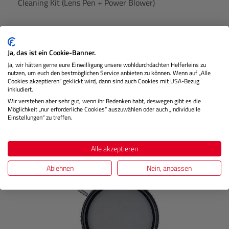
Cleaning Kit (Lens Pen + Power Blower)
Lagernd
Ja, das ist ein Cookie-Banner.
Ja, wir hätten gerne eure Einwilligung unsere wohldurchdachten Helferleins zu
nutzen, um euch den bestmöglichen Service anbieten zu können. Wenn auf „Alle
Cookies akzeptieren“ geklickt wird, dann sind auch Cookies mit USA-Bezug
€ 19,99
Preis
inkludiert.
Regulärer
Wir verstehen aber sehr gut, wenn ihr Bedenken habt, deswegen gibt es die
Möglichkeit „nur erforderliche Cookies“ auszuwählen oder auch „Individuelle
IN DEN WARENKORB
Einstellungen“ zu treffen.
Alle akzeptieren
Produktgalerie überspringen
Kunden kauften auch
Ablehnen
Nein, anpassen