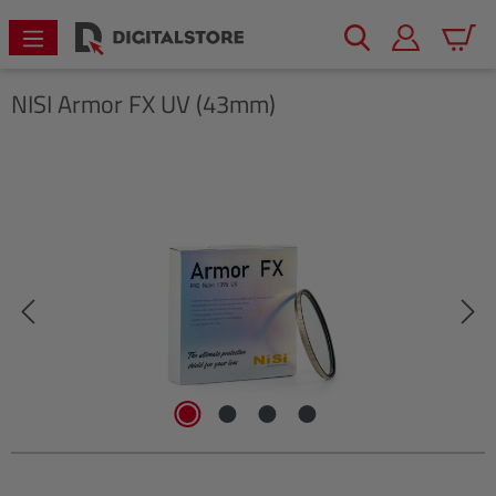
alt springen
Warenk
NISI
Armor FX UV (43mm)
Bildergalerie überspringen