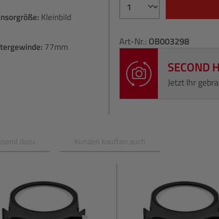
ensorgröße:
Kleinbild
Art-Nr.:
OB003298
ltergewinde:
77mm
SECOND 
Jetzt Ihr geb
ssend dazu
Kunden kauften auch