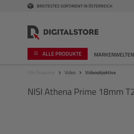
BREITESTES SORTIMENT IN ÖSTERREICH
springen
Zur Hauptnavigation springen
ALLE PRODUKTE
MARKENWELTE
Alle Produkte
Video
Videoobjektive
Foto
Canon
NISI
Athena Prime 18mm T2
Video
Fujifilm
Audio
Leica Boutique
Bildergalerie überspringen
Apple
Nikon