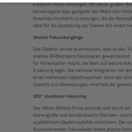
kreativen Vision einfangen. Mit seiner großen Bl
hervorragend dazu geeignet, das Motiv vom Hint
fesselnde Unschärfe zu erzeugen, die die Atmosp
ideal für die Gestaltung von Szenen mit einem ti
Weiche Fokusübergänge
Das Objektiv wurde so entwickelt, dass es das "F
stabiles Bildfeld beim Fokussieren gewährleiste
für Filmemacher macht, die Wert auf weiche Fok
Erzählung legen. Die nahtlose Integration mit d
einen mühelosen Objektivwechsel, ohne den Gim
Gewicht und Abmessungen innerhalb der gesamten
300° drehbarer Fokusring
Das 18mm Athena Prime zeichnet sich durch ei
Klemmgröße und standardisierte Blenden- und Fo
zusätzlichem Objektivzubehör erleichtern. Der 
fluoreszierenden Fokusskalen bietet präzise Kon