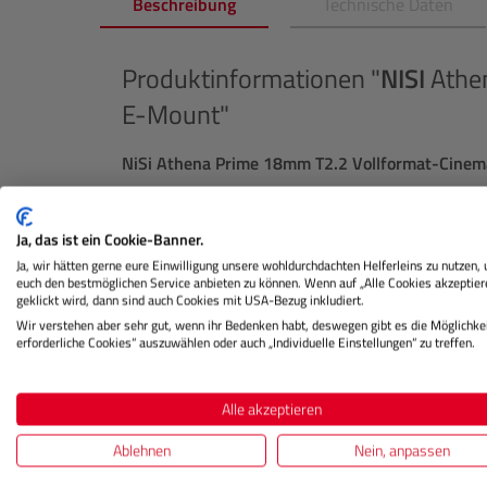
Beschreibung
Technische Daten
Produktinformationen "
NISI
Athe
E-Mount"
NiSi Athena Prime 18mm T2.2 Vollformat-Cinem
Das NiSi Athena Prime 18mm T2.2 Vollformat-Ci
Filmproduktion mit innovativen Eigenschaften u
Ja, das ist ein Cookie-Banner.
revolutionieren. Dieses Objektiv wurde meisterha
Ja, wir hätten gerne eure Einwilligung unsere wohldurchdachten Helferleins zu nutzen,
euch den bestmöglichen Service anbieten zu können. Wenn auf „Alle Cookies akzeptier
ursprünglichen Athena Prime Serie zusammenzuar
geklickt wird, dann sind auch Cookies mit USA-Bezug inkludiert.
unvergleichlichen Eigenschaften, das gleiche Gew
Wir verstehen aber sehr gut, wenn ihr Bedenken habt, deswegen gibt es die Möglichkei
und Blendenring für einen reibungslosen, einheitl
erforderliche Cookies“ auszuwählen oder auch „Individuelle Einstellungen“ zu treffen.
Minimale chromatische Aberration
Alle akzeptieren
Tauchen Sie ein in die Welt der kinematografisch
Bildqualität, die durch überlegene Mikrokontras
Ablehnen
Nein, anpassen
Aberration erreicht wird. Das Ergebnis? Schärfere,