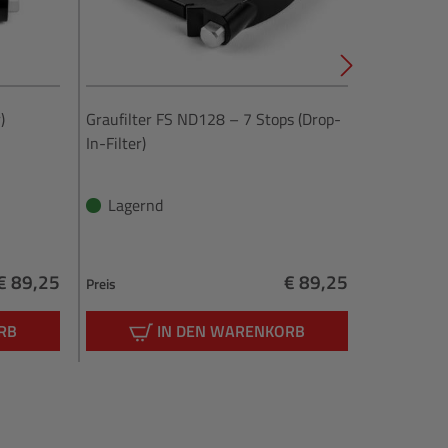
)
Graufilter FS ND128 – 7 Stops (Drop-
Graufilter
In-Filter)
Filter)
Lagernd
Lagern
€ 89,25
€ 89,25
Preis
Preis
Regulärer Preis:
Regulärer Preis:
RB
IN DEN WARENKORB