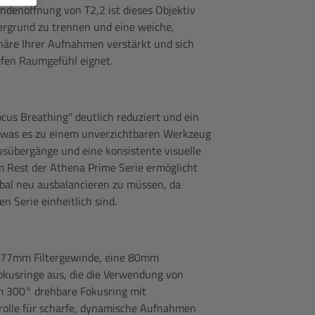
endenöffnung von T2,2 ist dieses Objektiv
ergrund zu trennen und eine weiche,
häre Ihrer Aufnahmen verstärkt und sich
efen Raumgefühl eignet.
ocus Breathing" deutlich reduziert und ein
t, was es zu einem unverzichtbaren Werkzeug
usübergänge und eine konsistente visuelle
em Rest der Athena Prime Serie ermöglicht
bal neu ausbalancieren zu müssen, da
 Serie einheitlich sind.
n 77mm Filtergewinde, eine 80mm
kusringe aus, die die Verwendung von
um 300° drehbare Fokusring mit
trolle für scharfe, dynamische Aufnahmen