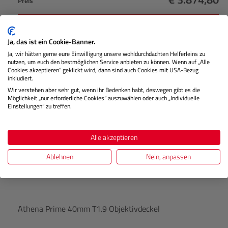
Preis
Regulärer Pr
IN DEN WARENKORB
Ja, das ist ein Cookie-Banner.
Ja, wir hätten gerne eure Einwilligung unsere wohldurchdachten Helferleins zu
nutzen, um euch den bestmöglichen Service anbieten zu können. Wenn auf „Alle
Produktgalerie überspringen
Passend dazu
Cookies akzeptieren“ geklickt wird, dann sind auch Cookies mit USA-Bezug
inkludiert.
Wir verstehen aber sehr gut, wenn ihr Bedenken habt, deswegen gibt es die
Möglichkeit „nur erforderliche Cookies“ auszuwählen oder auch „Individuelle
Einstellungen“ zu treffen.
Alle akzeptieren
Ablehnen
Nein, anpassen
Athena Prime 40mm T1.9 Objektivdeckel