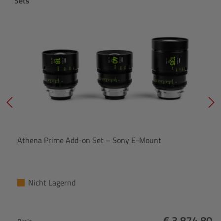
Produktgalerie überspringen
Sets
Athena Prime Add-on Set – Sony E-Mount
Nicht Lagernd
€ 3.874,80