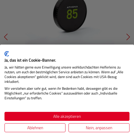
Athena Prime 85mm T1.9 Objektivdeckel
Ja, das ist ein Cookie-Banner.
Ja, wir hätten gerne eure Einwilligung unsere wohldurchdachten Helferleins zu
nutzen, um euch den bestmöglichen Service anbieten zu können. Wenn auf „Alle
Cookies akzeptieren“ geklickt wird, dann sind auch Cookies mit USA-Bezug
inkludiert.
Nicht Lagernd
Wir verstehen aber sehr gut, wenn ihr Bedenken habt, deswegen gibt es die
Möglichkeit „nur erforderliche Cookies“ auszuwählen oder auch „Individuelle
Einstellungen“ zu treffen.
€ 22,02
Preis
Regulärer
Alle akzeptieren
IN DEN WARENKORB
Ablehnen
Nein, anpassen