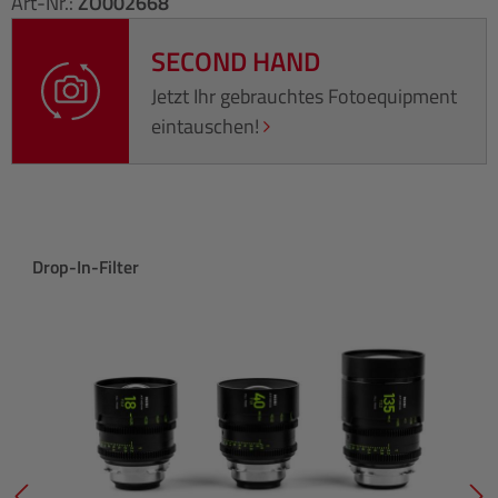
Art-Nr.:
ZO002668
SECOND HAND
Jetzt Ihr gebrauchtes Fotoequipment
eintauschen!
Produktgalerie überspringen
Drop-In-Filter