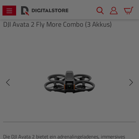
alt springen
Warenk
DJI
Avata 2 Fly More Combo (3 Akkus)
Bildergalerie überspringen
Die DJI Avata 2 bietet ein adrenalingeladenes, immersives