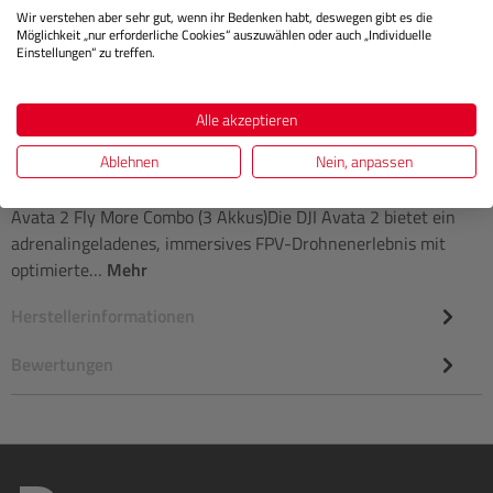
Wir verstehen aber sehr gut, wenn ihr Bedenken habt, deswegen gibt es die
IN DEN WARENKORB
Möglichkeit „nur erforderliche Cookies“ auszuwählen oder auch „Individuelle
Einstellungen“ zu treffen.
Alle akzeptieren
Beschreibung
Ablehnen
Nein, anpassen
Avata 2 Fly More Combo (3 Akkus)Die DJI Avata 2 bietet ein
adrenalingeladenes, immersives FPV-Drohnenerlebnis mit
optimierte…
Mehr
Herstellerinformationen
Bewertungen