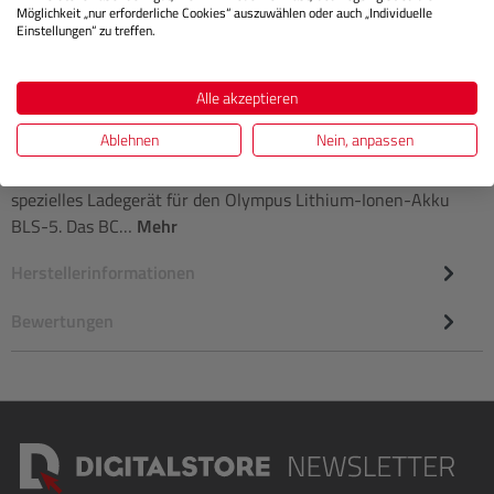
Möglichkeit „nur erforderliche Cookies“ auszuwählen oder auch „Individuelle
Einstellungen“ zu treffen.
Alle akzeptieren
Beschreibung
Ablehnen
Nein, anpassen
Das Olympus Lithium-Ionen-Akku-Ladegerät BCS-5 ist ein
spezielles Ladegerät für den Olympus Lithium-Ionen-Akku
BLS-5. Das BC…
Mehr
Herstellerinformationen
Bewertungen