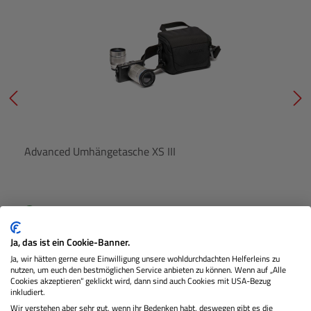
Advanced Umhängetasche XS III
Lagernd
Ja, das ist ein Cookie-Banner.
Ja, wir hätten gerne eure Einwilligung unsere wohldurchdachten Helferleins zu
€ 29,99
Preis
nutzen, um euch den bestmöglichen Service anbieten zu können. Wenn auf „Alle
Regulärer
Cookies akzeptieren“ geklickt wird, dann sind auch Cookies mit USA-Bezug
inkludiert.
IN DEN WARENKORB
Wir verstehen aber sehr gut, wenn ihr Bedenken habt, deswegen gibt es die