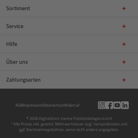
Sortiment
Service
Hilfe
Über uns
Zahlungsarten
AGB
Impressum
Datenschutz
Widerruf
© 2026 Digitalstore Vienna Fotohandelsges.m.b.H
* Alle Preise inkl. gesetzl. Mehrwertsteuer zzgl. Versandkosten und
ggf. Nachnahmegebühren, wenn nicht anders angegeben.