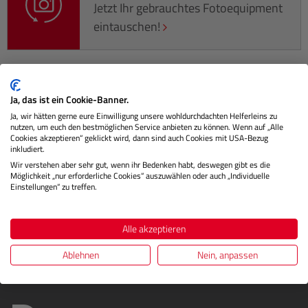
Jetzt Ihr gebrauchtes Fotoequipment
eintauschen!
Ja, das ist ein Cookie-Banner.
Beschreibung
Ja, wir hätten gerne eure Einwilligung unsere wohldurchdachten Helferleins zu
nutzen, um euch den bestmöglichen Service anbieten zu können. Wenn auf „Alle
Dieses Fotostativ mit Hintergrundbeleuchtung bietet Ihnen
Cookies akzeptieren“ geklickt wird, dann sind auch Cookies mit USA-Bezug
inkludiert.
maximale Flexibilität und Stabilität. Je nach Bedarf kann es
Wir verstehen aber sehr gut, wenn ihr Bedenken habt, deswegen gibt es die
auf d…
Mehr
Möglichkeit „nur erforderliche Cookies“ auszuwählen oder auch „Individuelle
Einstellungen“ zu treffen.
Herstellerinformationen
Bewertungen
Alle akzeptieren
Ablehnen
Nein, anpassen