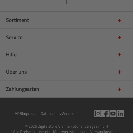
Sortiment
Service
Hilfe
Über uns
Zahlungsarten
AGB
Impressum
Datenschutz
Widerruf
© 2026 Digitalstore Vienna Fotohandelsges.m.b.H
* Alle Preise inkl. gesetzl. Mehrwertsteuer zzgl. Versandkosten und