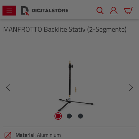
alt springen
Warenk
MANFROTTO
Backlite Stativ (2-Segmente)
Bildergalerie überspringen
Material:
Aluminium