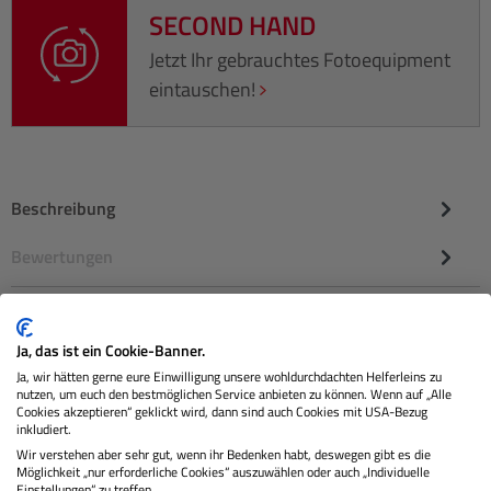
SECOND HAND
Jetzt Ihr gebrauchtes Fotoequipment
eintauschen!
Beschreibung
Bewertungen
Ja, das ist ein Cookie-Banner.
Ja, wir hätten gerne eure Einwilligung unsere wohldurchdachten Helferleins zu
nutzen, um euch den bestmöglichen Service anbieten zu können. Wenn auf „Alle
Cookies akzeptieren“ geklickt wird, dann sind auch Cookies mit USA-Bezug
inkludiert.
Wir verstehen aber sehr gut, wenn ihr Bedenken habt, deswegen gibt es die
Sie erhalten von uns:
Möglichkeit „nur erforderliche Cookies“ auszuwählen oder auch „Individuelle
Einstellungen“ zu treffen.