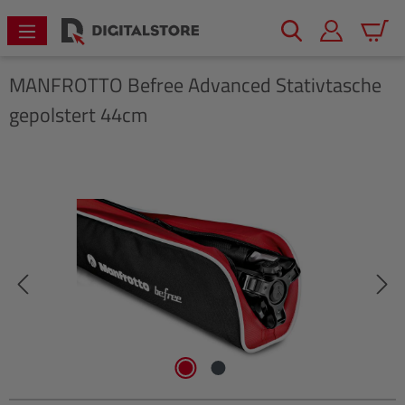
alt springen
Warenk
MANFROTTO
Befree Advanced Stativtasche
gepolstert 44cm
Bildergalerie überspringen