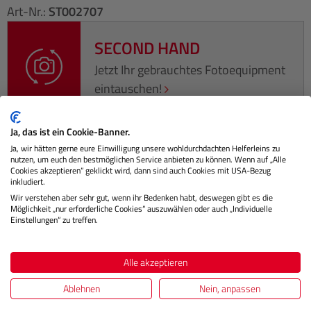
Art-Nr.:
ST002707
SECOND HAND
Jetzt Ihr gebrauchtes Fotoequipment
eintauschen!
Ja, das ist ein Cookie-Banner.
Ja, wir hätten gerne eure Einwilligung unsere wohldurchdachten Helferleins zu
nutzen, um euch den bestmöglichen Service anbieten zu können. Wenn auf „Alle
Beschreibung
Cookies akzeptieren“ geklickt wird, dann sind auch Cookies mit USA-Bezug
inkludiert.
Wir verstehen aber sehr gut, wenn ihr Bedenken habt, deswegen gibt es die
Diese praktische Stativtasche ist ideal für alle Befree und
Möglichkeit „nur erforderliche Cookies“ auszuwählen oder auch „Individuelle
Compact Stative. Kompakt und leicht ist sie die perfekte
Einstellungen“ zu treffen.
Transpo…
Mehr
Herstellerinformationen
Alle akzeptieren
Ablehnen
Nein, anpassen
Bewertungen