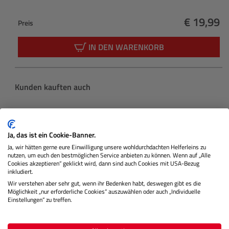
€ 19,99
Preis
Regulärer
IN DEN WARENKORB
Produktgalerie überspringen
Kunden kauften auch
Ja, das ist ein Cookie-Banner.
Ja, wir hätten gerne eure Einwilligung unsere wohldurchdachten Helferleins zu
nutzen, um euch den bestmöglichen Service anbieten zu können. Wenn auf „Alle
Cookies akzeptieren“ geklickt wird, dann sind auch Cookies mit USA-Bezug
inkludiert.
Wir verstehen aber sehr gut, wenn ihr Bedenken habt, deswegen gibt es die
Möglichkeit „nur erforderliche Cookies“ auszuwählen oder auch „Individuelle
Einstellungen“ zu treffen.