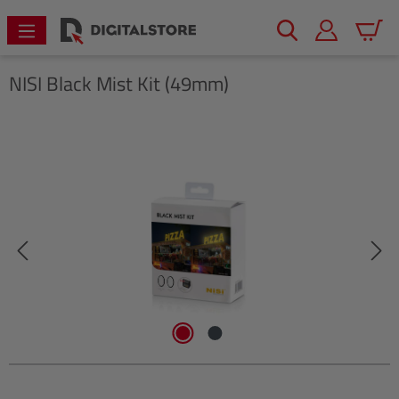
alt springen
Warenk
NISI
Black Mist Kit (49mm)
Bildergalerie überspringen