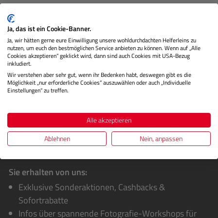
Die C-Handschlaufe sind der Inbegriff von Eleganz und
Funktionalität, speziell abgestimmt auf die Leica C und ihr
Ja, das ist ein Cookie-Banner.
exquisites…
Mehr
Ja, wir hätten gerne eure Einwilligung unsere wohldurchdachten Helferleins zu
nutzen, um euch den bestmöglichen Service anbieten zu können. Wenn auf „Alle
Herstellerinformationen
Cookies akzeptieren“ geklickt wird, dann sind auch Cookies mit USA-Bezug
inkludiert.
Wir verstehen aber sehr gut, wenn ihr Bedenken habt, deswegen gibt es die
Bewertungen
Möglichkeit „nur erforderliche Cookies“ auszuwählen oder auch „Individuelle
Einstellungen“ zu treffen.
Alle akzeptieren
Ablehnen
Nein, anpassen
Sie erhalten von uns:
Exklusive Sonderaktionen, Cashbacks &
Sofortrabatte
Infos über spannende Fotografie-Workshops für