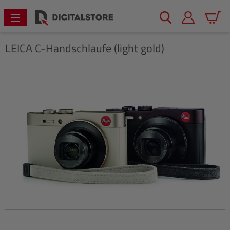
alt springen
Warenk
LEICA
C-Handschlaufe (light gold)
Bildergalerie überspringen