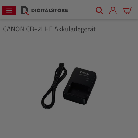
alt springen
Warenk
CANON
CB-2LHE Akkuladegerät
Bildergalerie überspringen