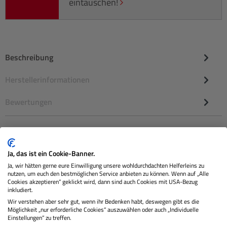
eintauschen!
Beschreibung
Herstellerinformationen
Bewertungen
Ja, das ist ein Cookie-Banner.
Ja, wir hätten gerne eure Einwilligung unsere wohldurchdachten Helferleins zu
nutzen, um euch den bestmöglichen Service anbieten zu können. Wenn auf „Alle
Cookies akzeptieren“ geklickt wird, dann sind auch Cookies mit USA-Bezug
inkludiert.
Sie erhalten von uns:
Wir verstehen aber sehr gut, wenn ihr Bedenken habt, deswegen gibt es die
Möglichkeit „nur erforderliche Cookies“ auszuwählen oder auch „Individuelle
Exklusive Sonderaktionen, Cashbacks &
Einstellungen“ zu treffen.