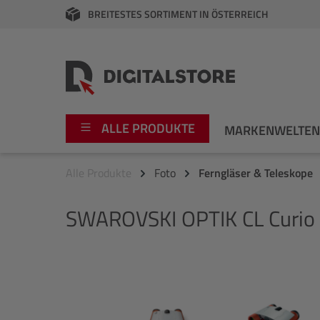
BREITESTES SORTIMENT IN ÖSTERREICH
springen
Zur Hauptnavigation springen
ALLE PRODUKTE
MARKENWELTE
Alle Produkte
Foto
Ferngläser & Teleskope
Foto
Canon
SWAROVSKI OPTIK
CL Curio
Video
Fujifilm
Audio
Leica Boutique
Bildergalerie überspringen
Apple
Nikon