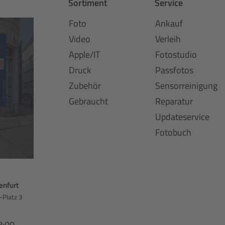
Sortiment
Service
Foto
Ankauf
Video
Verleih
Apple/IT
Fotostudio
Druck
Passfotos
Zubehör
Sensorreinigung
Gebraucht
Reparatur
Updateservice
Fotobuch
enfurt
-Platz 3
8:00