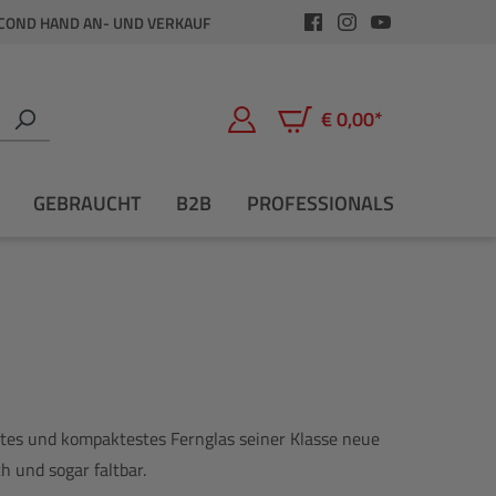
COND HAND AN- UND VERKAUF
€ 0,00*
Warenkorb enthält 0 Positio
GEBRAUCHT
B2B
PROFESSIONALS
estes und kompaktestes Fernglas seiner Klasse neue
ch und sogar faltbar.