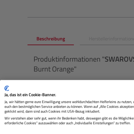
Beschreibung
Herstellerinformation
Produktinformationen "
SWAROVS
Burnt Orange"
Das CL Curio setzt als leichtestes und kompaktes
Es ist klein, handlich und sogar faltbar.
Ja, das ist ein Cookie-Banner.
Die intuitive Bedienung ermöglicht eine mühel
Ja, wir hätten gerne eure Einwilligung unsere wohldurchdachten Helferleins zu nutzen,
euch den bestmöglichen Service anbieten zu können. Wenn auf „Alle Cookies akzeptier
Sehkomfort und die herausragende optische Leis
geklickt wird, dann sind auch Cookies mit USA-Bezug inkludiert.
preisgekrönten Marc Newson verleiht dem CL Cur
Wir verstehen aber sehr gut, wenn ihr Bedenken habt, deswegen gibt es die Möglichkei
erforderliche Cookies“ auszuwählen oder auch „Individuelle Einstellungen“ zu treffen.
Seien Sie bereit für das Unerwartete und erlebe