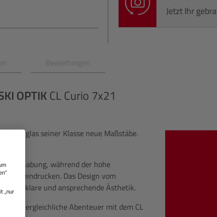
Jetzt Ihr geb
en
Bewertungen
KI OPTIK
CL Curio 7x21
tes Fernglas seiner Klasse neue Maßstäbe.
ose Handhabung, während der hohe
 um
en“
tung beeindrucken. Das Design vom
io eine klare und ansprechende Ästhetik.
t „nur
n Sie unvergleichliche Abenteuer mit dem CL