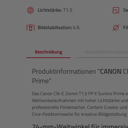
Lichtstärke:
T1.5
S
Bildstabilisation:
k.A.
Fi
Beschreibung
Herstellerinformation
Produktinformationen "
CANON
CN
Prime"
Das Canon CN-E 24mm T1.5 FP X Sumire Prime er
Weitwinkelaufnahmen mit hoher Lichtstärke und 
professionelle Filmemacher, Content Creator und
Cine-Festbrennweite für kreative Bildgestaltung
24-mm-Weitwinkel für immersi