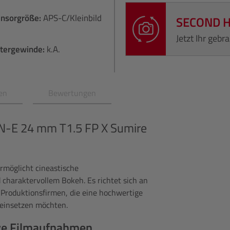
ensorgröße:
APS-C/​Kleinbild
SECOND 
Jetzt Ihr geb
ltergewinde:
k.A.
en
Bewertungen
-E 24 mm T1.5 FP X Sumire
möglicht cineastische
charaktervollem Bokeh. Es richtet sich an
 Produktionsfirmen, die eine hochwertige
 einsetzen möchten.
ve Filmaufnahmen