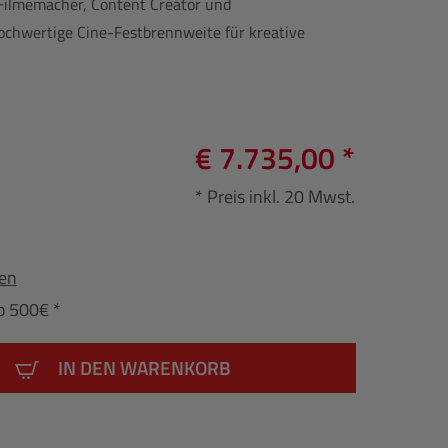
e Filmemacher, Content Creator und
hochwertige Cine-Festbrennweite für kreative
€ 7.735,00 *
* Preis inkl. 20 Mwst.
fen
b 500€ *
IN DEN WARENKORB