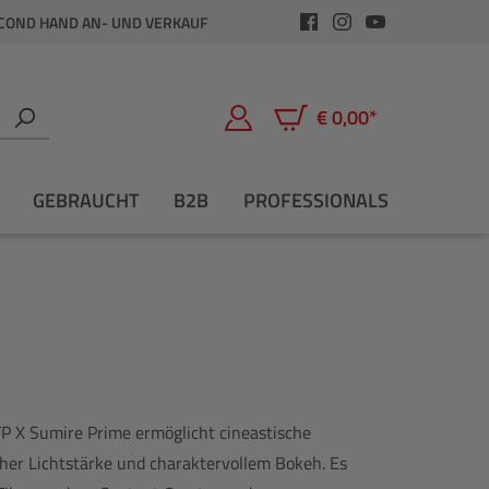
COND HAND AN- UND VERKAUF
€ 0,00*
Warenkorb enthält 0 Positio
GEBRAUCHT
B2B
PROFESSIONALS
 X Sumire Prime ermöglicht cineastische
er Lichtstärke und charaktervollem Bokeh. Es