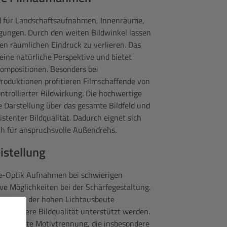
d für Landschaftsaufnahmen, Innenräume,
ungen. Durch den weiten Bildwinkel lassen
en räumlichen Eindruck zu verlieren. Das
ine natürliche Perspektive und bietet
kompositionen. Besonders bei
oduktionen profitieren Filmschaffende von
trollierter Bildwirkung. Die hochwertige
e Darstellung über das gesamte Bildfeld und
stenter Bildqualität. Dadurch eignet sich
ch für anspruchsvolle Außendrehs.
istellung
ine-Optik Aufnahmen bei schwierigen
ve Möglichkeiten bei der Schärfegestaltung.
era von der hohen Lichtausbeute
ne bessere Bildqualität unterstützt werden.
ne gezielte Motivtrennung, die insbesondere