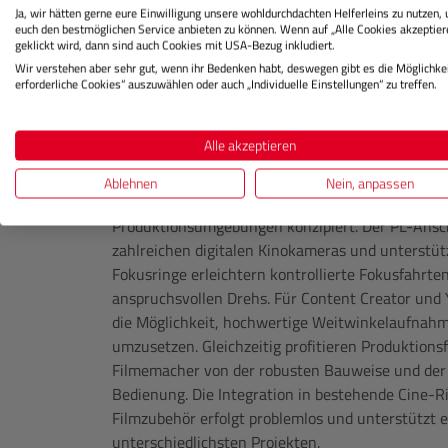
Ja, wir hätten gerne eure Einwilligung unsere wohldurchdachten Helferleins zu nutzen,
bei Interviews, Werbeproduktionen oder filmisch
euch den bestmöglichen Service anbieten zu können. Wenn auf „Alle Cookies akzeptier
wurde speziell für Filmemacher entwickelt, die W
geklickt wird, dann sind auch Cookies mit USA-Bezug inkludiert.
Bildwiedergabe legen. Dadurch entstehen natürl
Wir verstehen aber sehr gut, wenn ihr Bedenken habt, deswegen gibt es die Möglichkei
erforderliche Cookies“ auszuwählen oder auch „Individuelle Einstellungen“ zu treffen.
unscharfen Bildbereichen, die den cineastischen
sind Aufnahmen mit professioneller Anmutung und 
Alle akzeptieren
Professionelle Bedienung für Ki
Ablehnen
Nein, anpassen
Das Canon CN-E 24mm T1.5 FP X Sumire Prime wur
Produktionsumgebungen konzipiert. Der PL-Ansc
zahlreichen digitalen Kinokameras und unterstütz
Fokusringe erleichtern kontrollierte Fokusfahrte
anspruchsvollen Drehs. Für Content Creator und 
die Möglichkeit, hochwertige Weitwinkelaufnahm
umzusetzen. Gleichzeitig profitieren Produktio
Filmemacher von der robusten Bauweise und der
Bedienung. Die Integration in bestehende Cine-
Filmzubehör erfolgt problemlos und unterstützt ei
unterschiedlichsten Projekten.