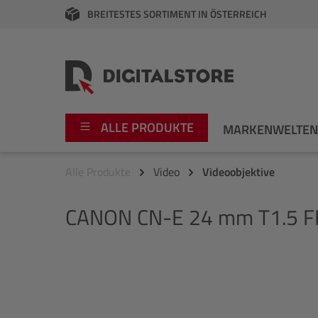
BREITESTES SORTIMENT IN ÖSTERREICH
springen
Zur Hauptnavigation springen
ALLE PRODUKTE
MARKENWELTE
Alle Produkte
Video
Videoobjektive
Foto
Canon
CANON
CN-E 24 mm T1.5 FP
Video
Fujifilm
Audio
Leica Boutique
Bildergalerie überspringen
Apple
Nikon