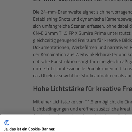
Die 24-mm-Brennweite eignet sich hervorragen
Establishing Shots und dynamische Kamerabeweg
sich umfangreiche Szenen erfassen, ohne dabei d
CN-E 24mm T1.5 FP X Sumire Prime unterstützt e
gleichzeitig genügend Freiraum für kreative Bild
Dokumentationen, Werbefilmen und narrativen Pr
der Kombination aus Weitwinkelcharakter und kon
optische Konstruktion sorgt für eine gleichmäßig
unterstützt professionelle Produktionen mit konsi
das Objektiv sowohl für Studioaufnahmen als au
Hohe Lichtstärke für kreative Fre
Mit einer Lichtstärke von T1.5 ermöglicht die C
Lichtbedingungen und eröffnet zusätzliche kreati
Auch bei geringem Umgebungslicht kann die Kam
profitieren, wodurch niedrigere ISO-Werte und ei
Ja, das ist ein Cookie-Banner.
Gleichzeitig erlaubt die große Blendenöffnung ei