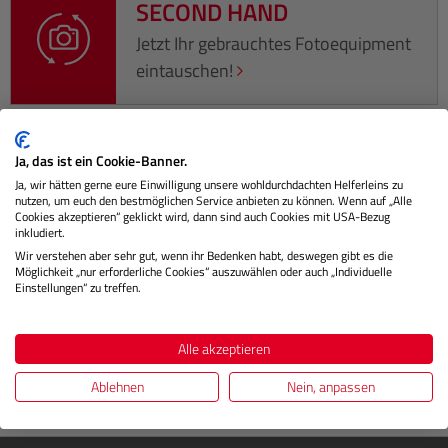
SECOND HAND
Jetzt Ihr gebrauchtes Fotoequipment
eintauschen!
Ja, das ist ein Cookie-Banner.
Beschreibung
Ja, wir hätten gerne eure Einwilligung unsere wohldurchdachten Helferleins zu
nutzen, um euch den bestmöglichen Service anbieten zu können. Wenn auf „Alle
Cookies akzeptieren“ geklickt wird, dann sind auch Cookies mit USA-Bezug
Das Canon CN-R 20mm T1.5 L F kombiniert einen weiten
inkludiert.
Bildwinkel mit hoher Lichtstärke für professionelle Film-
Wir verstehen aber sehr gut, wenn ihr Bedenken habt, deswegen gibt es die
Möglichkeit „nur erforderliche Cookies“ auszuwählen oder auch „Individuelle
und Videoprod…
Mehr
Einstellungen“ zu treffen.
Herstellerinformationen
Alle akzeptieren
Bewertungen
Ablehnen
Nein, anpassen