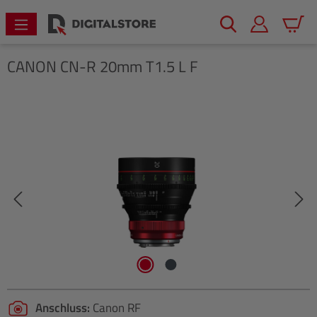
alt springen
Warenk
CANON
CN-R 20mm T1.5 L F
Bildergalerie überspringen
Anschluss:
Canon RF